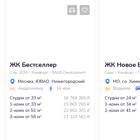
ЖК Бестселлер
ЖК Новое 
1 кв. 2028
Комфорт
BAZA Development
Сдан
Комфорт
Г
Москва
,
ЮВАО
,
Нижегородский
МО
,
г.о. Химк
Андроновка
16 мин
Водники
Студии
от 33 м
16 764 365
₽
Студии
от 24 м
2
2
1-комн
от 33 м
15 869 265
₽
1-комн
от 34 м
2
2
2-комн
от 51 м
22 852 301
₽
2-комн
от 41 м
2
2
3-комн
от 55 м
21 324 562
₽
2