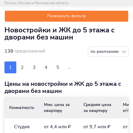
Регион:
Москва и Московская область
Развернуть фильтр
Новостройки и ЖК до 5 этажа с
дворами без машин
138
предложений
по умолчанию
...
1
2
3
4
5
Цены на новостройки и ЖК до 5 этажа с
дворами без машин
Мин. цена за
Средняя цена
Мин.
Комнатность
квартиру
за квартиру
м
/₽
2
Студия
от 4,4 млн ₽
от 9,7 млн ₽
от 2