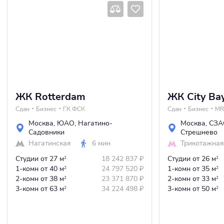
ЖК Rotterdam
ЖК City Ba
Сдан
Бизнес
ГК ФСК
Сдан
Бизнес
MR
Москва
,
ЮАО
,
Нагатино-
Москва
,
СЗА
Садовники
Стрешнево
Нагатинская
6 мин
Трикотажная
Студии
от 27 м
18 242 837
₽
Студии
от 26 м
2
2
1-комн
от 40 м
24 797 520
₽
1-комн
от 35 м
2
2
2-комн
от 38 м
23 371 870
₽
2-комн
от 33 м
2
2
3-комн
от 63 м
34 224 498
₽
3-комн
от 50 м
2
2