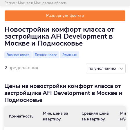
Регион:
Москва и Московская область
Развернуть фильтр
Новостройки комфорт класса от
застройщика AFI Development в
Москве и Подмосковье
Эконом класс
Бизнес класс
Элитные
2
предложения
по умолчанию
Цены на новостройки комфорт класса от
застройщика AFI Development в Москве и
Подмосковье
Мин. цена за
Средняя цена
Мин.
Комнатность
квартиру
за квартиру
м
/₽
2