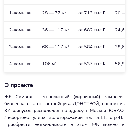
1-комн. кв.
28 — 77 м
от 713 тыс ₽
20 — 
2
2-комн. кв.
36 — 117 м
от 682 тыс ₽
24,6 
2
3-комн. кв.
66 — 117 м
от 584 тыс ₽
38,6 
2
4-комн. кв.
106 м
от 537 тыс ₽
56,9 
2
О проекте
ЖК Символ - монолитный (кирпичный) комплекс
бизнес класса от застройщика ДОНСТРОЙ, состоит из
37 корпусов, расположен по адресу: г. Москва, ЮВАО,
Лефортово, улица Золоторожский Вал д.11, стр.46.
Приобрести недвижимость в этом ЖК можно в