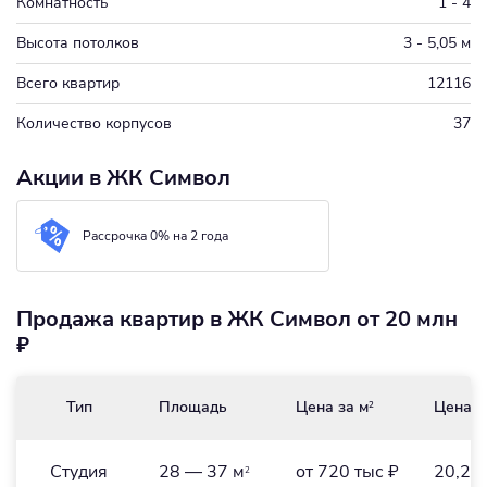
Комнатность
1 - 4
Высота потолков
3 - 5,05 м
Всего квартир
12116
Количество корпусов
37
Акции в ЖК Символ
Рассрочка 0% на 2 года
Продажа квартир в ЖК Символ от 20 млн
₽
Тип
Площадь
Цена за м
Цена
2
Студия
28 — 37 м
от 720 тыс ₽
20,2 
2