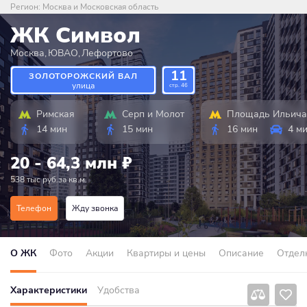
Регион:
Москва и Московская область
ЖК Символ
Москва
,
ЮВАО
,
Лефортово
11
ЗОЛОТОРОЖСКИЙ ВАЛ
улица
стр. 46
Римская
Серп и Молот
Площадь Ильича
14 мин
15 мин
16 мин
4 м
20 - 64,3 млн
₽
538 тыс руб.за кв.м.
Телефон
Жду звонка
О ЖК
Фото
Акции
Квартиры и цены
Описание
Отдел
Характеристики
Удобства