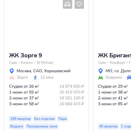
ЖК Зорге 9
ЖК Бриган
Сдан
Бизнес
St Michael
Сдан
Комфорт
Г
Москва
,
САО
,
Хорошевский
МО
,
г.о. Дол
Зорге
12 мин
Ховрино
Студии
от 26 м
14 874 650
₽
Студии
от 29 м
2
2
1-комн
от 55 м
30 419 970
₽
1-комн
от 38 м
2
2
2-комн
от 37 м
18 551 190
₽
2-комн
от 41 м
2
2
3-комн
от 58 м
26 666 415
₽
3-комн
от 85 м
2
2
199 квартир
Без отделки
Парк
Водоем
Панорамные окна
49 квартир
С отд