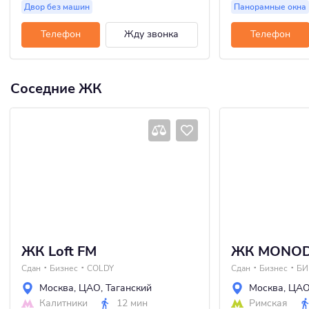
Двор без машин
Панорамные окна
Телефон
Жду звонка
Телефон
Соседние ЖК
ЖК Loft FM
ЖК MONO
Сдан
Бизнес
COLDY
Сдан
Бизнес
БИ
Москва
,
ЦАО
,
Таганский
Москва
,
ЦА
Калитники
12 мин
Римская