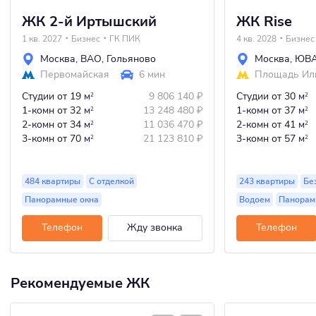
ЖК 2-й Иртышский
ЖК Rise
1 кв. 2027
Бизнес
ГК ПИК
4 кв. 2028
Бизнес
Москва
,
ВАО
,
Гольяново
Москва
,
ЮВ
Первомайская
6 мин
Площадь Ил
Студии
от 19 м
9 806 140
₽
Студии
от 30 м
2
2
1-комн
от 32 м
13 248 480
₽
1-комн
от 37 м
2
2
2-комн
от 34 м
11 036 470
₽
2-комн
от 41 м
2
2
3-комн
от 70 м
21 123 810
₽
3-комн
от 57 м
2
2
484 квартиры
С отделкой
243 квартиры
Бе
Панорамные окна
Водоем
Панорам
Телефон
Жду звонка
Телефон
Рекомендуемые ЖК