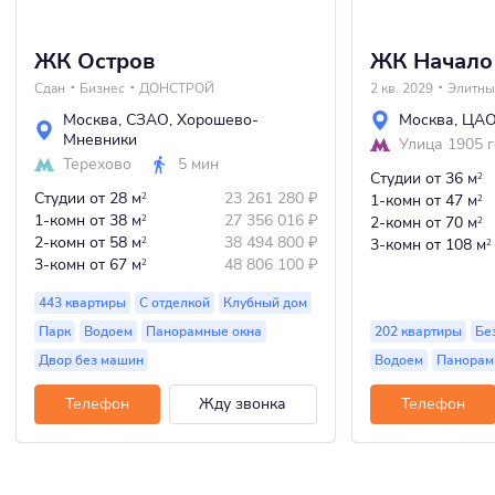
ЖК Остров
ЖК Начало
Сдан
Бизнес
ДОНСТРОЙ
2 кв. 2029
Элитны
Москва
,
СЗАО
,
Хорошево-
Москва
,
ЦА
Мневники
Улица 1905 
Терехово
5 мин
Студии
от 36 м
2
Студии
от 28 м
23 261 280
₽
2
1-комн
от 47 м
2
1-комн
от 38 м
27 356 016
₽
2
2-комн
от 70 м
2
2-комн
от 58 м
38 494 800
₽
2
3-комн
от 108 м
2
3-комн
от 67 м
48 806 100
₽
2
443 квартиры
С отделкой
Клубный дом
Парк
Водоем
Панорамные окна
202 квартиры
Бе
Двор без машин
Водоем
Панорам
Телефон
Жду звонка
Телефон