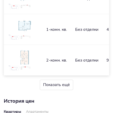
1-комн. кв.
Без отделки
43,
2-комн. кв.
Без отделки
96
Показать ещё
История цен
Квартиры
Апартаменты