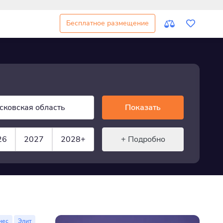
Бесплатное размещение
сковская область
Показать
26
2027
2028+
+ Подробно
нес
Элит