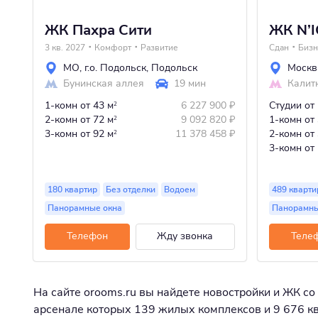
ЖК Пахра Сити
ЖК N’I
3 кв. 2027
Комфорт
Развитие
Сдан
Бизн
МО
,
г.о. Подольск
,
Подольск
Москв
Бунинская аллея
19 мин
Калит
1-комн
от 43 м
6 227 900
₽
Студии
от
2
2-комн
от 72 м
9 092 820
₽
1-комн
от
2
3-комн
от 92 м
11 378 458
₽
2-комн
от
2
3-комн
от
180 квартир
Без отделки
Водоем
489 кварти
Панорамные окна
Панорамны
Телефон
Жду звонка
Теле
На сайте orooms.ru вы найдете новостройки и ЖК со 
арсенале которых 139 жилых комплексов и 9 676 ква