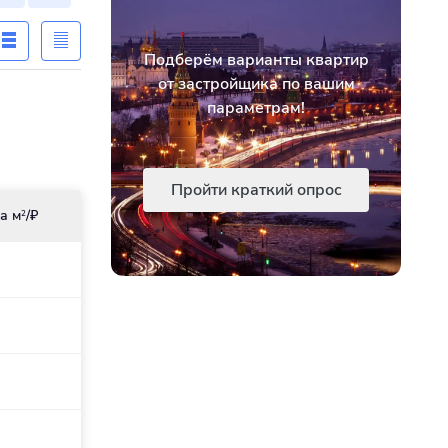
Подберём варианты квартир
от застройщика по вашим
параметрам!
Пройти краткий опрос
а м
/₽
2