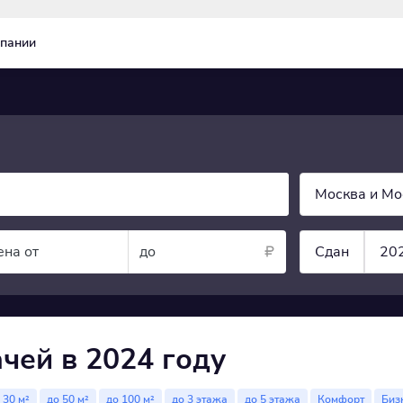
пании
Москва и Мо
ена от
до
Сдан
20
чей в 2024 году
 30 м²
до 50 м²
до 100 м²
до 3 этажа
до 5 этажа
Комфорт
Биз