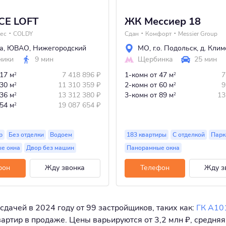
CE LOFT
ЖК Мессиер 18
ес
COLDY
Сдан
Комфорт
Messier Group
а
,
ЮВАО
,
Нижегородский
МО
,
г.о. Подольск
,
д. Клим
ники
9 мин
Щербинка
25 мин
 17 м
7 418 896
₽
1-комн
от 47 м
7
2
2
 30 м
11 310 359
₽
2-комн
от 60 м
9
2
2
 36 м
13 312 380
₽
3-комн
от 89 м
13
2
2
 54 м
19 087 654
₽
2
р
Без отделки
Водоем
183 квартиры
С отделкой
Парк
е окна
Двор без машин
Панорамные окна
фон
Жду звонка
Телефон
Жду з
сдачей в 2024 году от 99 застройщиков, таких как:
ГК А10
ртир в продаже. Цены варьируются от 3,2 млн ₽, средняя 