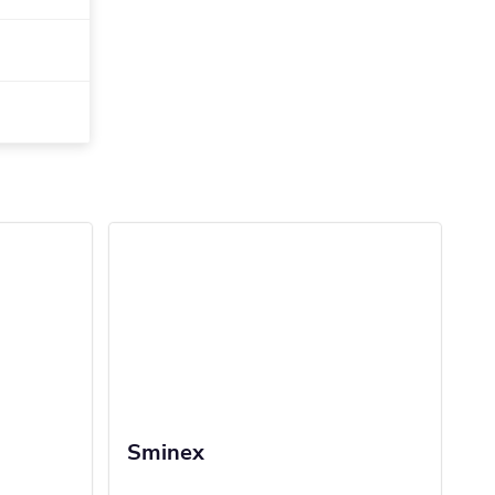
Sminex
A