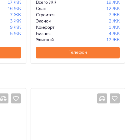
17 ЖК
Всего ЖК
19 ЖК
Вс
16 ЖК
Сдан
12 ЖК
Сд
7 ЖК
Строится
7 ЖК
Ст
3 ЖК
Эконом
2 ЖК
Ко
9 ЖК
Комфорт
1 ЖК
Би
5 ЖК
Бизнес
4 ЖК
Эл
Элитный
12 ЖК
Телефон