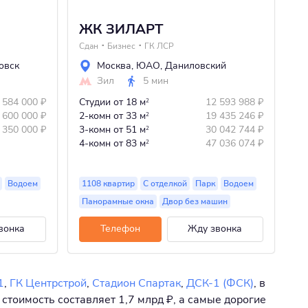
ЖК ЗИЛАРТ
Ж
Сдан
Бизнес
ГК ЛСР
3 
овск
Москва
,
ЮАО
,
Даниловский
Зил
5 мин
 584 000
₽
Студии
от 18 м
12 593 988
₽
Ст
2
 600 000
₽
2-комн
от 33 м
19 435 246
₽
1-
2
 350 000
₽
3-комн
от 51 м
30 042 744
₽
2-
2
4-комн
от 83 м
47 036 074
₽
3-
2
Водоем
1108 квартир
С отделкой
Парк
Водоем
15
Панорамные окна
Двор без машин
П
вонка
Телефон
Жду звонка
1
,
ГК Центрстрой
,
Стадион Спартак
,
ДСК-1 (ФСК)
, в
стоимость составляет 1,7 млрд ₽, а самые дорогие