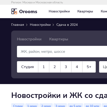
Регион:
Москва и Московская область
Orooms
Новостройки
Квартиры
Ком
Главная
Новостройки
Сдача в 2024
Новостройки
Квартиры
Студия
1
2
3
4
5+
Ц
показать все
Новостройки и ЖК со сда
Студии
1-комн
2-комн
3-комн
до 5 млн
до 10 млн
до