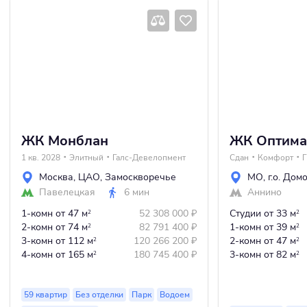
ЖК Монблан
ЖК Оптима
1 кв. 2028
Элитный
Галс-Девелопмент
Сдан
Комфорт
Г
Москва
,
ЦАО
,
Замоскворечье
МО
,
г.о. Дом
Павелецкая
6 мин
Аннино
1-комн
от 47 м
52 308 000
₽
Студии
от 33 м
2
2
2-комн
от 74 м
82 791 400
₽
1-комн
от 39 м
2
2
3-комн
от 112 м
120 266 200
₽
2-комн
от 47 м
2
2
4-комн
от 165 м
180 745 400
₽
3-комн
от 82 м
2
2
59 квартир
Без отделки
Парк
Водоем