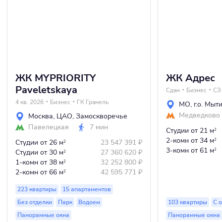
ЖК MYPRIORITY
ЖК Адрес
Paveletskaya
Сдан
Бизнес
4 кв. 2026
Бизнес
ГК Гранель
МО
,
г.о. Мыт
Медведково
Москва
,
ЦАО
,
Замоскворечье
Павелецкая
7 мин
Студии
от 21 м
2
2-комн
от 34 м
2
Студии
от 26 м
23 547 391
₽
2
3-комн
от 61 м
2
Студии
от 30 м
27 360 620
₽
2
1-комн
от 38 м
32 252 800
₽
2
2-комн
от 66 м
42 595 771
₽
2
223 квартиры
15 апартаментов
Без отделки
Парк
Водоем
103 квартиры
С 
Панорамные окна
Панорамные окна