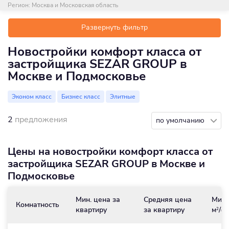
Регион:
Москва и Московская область
Развернуть фильтр
Новостройки комфорт класса от
застройщика SEZAR GROUP в
Москве и Подмосковье
Эконом класс
Бизнес класс
Элитные
2
предложения
по умолчанию
Цены на новостройки комфорт класса от
застройщика SEZAR GROUP в Москве и
Подмосковье
Мин. цена за
Средняя цена
Мин.
Комнатность
квартиру
за квартиру
м
/₽
2