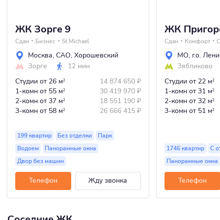
ЖК Зорге 9
ЖК Пригор
Сдан
Бизнес
St Michael
Сдан
Комфорт
С
Москва
,
САО
,
Хорошевский
МО
,
г.о. Лен
Зорге
12 мин
Зябликово
Студии
от 26 м
14 874 650
₽
Студии
от 22 м
2
2
1-комн
от 55 м
30 419 970
₽
1-комн
от 31 м
2
2
2-комн
от 37 м
18 551 190
₽
2-комн
от 32 м
2
2
3-комн
от 58 м
26 666 415
₽
3-комн
от 51 м
2
2
199 квартир
Без отделки
Парк
Водоем
Панорамные окна
1746 квартир
С о
Двор без машин
Панорамные окна
Телефон
Жду звонка
Телефон
Соседние ЖК