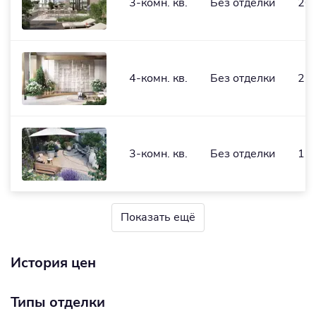
3-комн. кв.
Без отделки
20
4-комн. кв.
Без отделки
23
3-комн. кв.
Без отделки
168
Показать ещё
История цен
Типы отделки