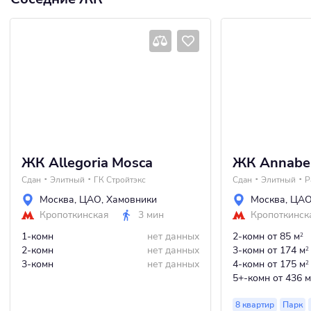
ЖК Allegoria Mosca
ЖК Annabel
Сдан
Элитный
ГК Стройтэкс
Сдан
Элитный
P
Москва
,
ЦАО
,
Хамовники
Москва
,
ЦА
Кропоткинская
3 мин
Кропоткинск
1-комн
нет данных
2-комн
от 85 м
2
2-комн
нет данных
3-комн
от 174 м
2
3-комн
нет данных
4-комн
от 175 м
2
5+-комн
от 436 м
8 квартир
Парк