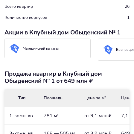
Всего квартир
26
Количество корпусов
1
Акции в Клубный дом Обыденский № 1
Материнский капитал
Беспроцен
Продажа квартир в Клубный дом
Обыденский № 1 от 649 млн ₽
Тип
Площадь
Цена за м
Цена
2
1-комн. кв.
781 м
от 9,1 млн ₽
7,1 м
2
3-комн. кв.
168 — 505 м
от 3,9 млн ₽
649 —
2