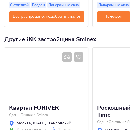
С отделкой
Водоем
Панорамные окна
Панорамные окна
Все распродано, подобрать аналог
Телефон
Другие ЖК застройщика Sminex
Квартал FORIVER
Роскошный 
Time
Сдан
Бизнес
Sminex
Сдан
Элитный
S
Москва
,
ЮАО
,
Даниловский
Автозаводская
12 мин