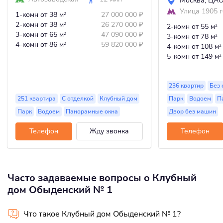
Москва
,
ЦА
Улица 1905 
1-комн
от 38 м
27 000 000
₽
2
2-комн
от 38 м
26 270 000
₽
2
2-комн
от 55 м
2
3-комн
от 65 м
47 090 000
₽
2
3-комн
от 78 м
2
4-комн
от 86 м
59 820 000
₽
2
4-комн
от 108 м
2
5-комн
от 149 м
2
236 квартир
Без 
251 квартира
С отделкой
Клубный дом
Парк
Водоем
П
Парк
Водоем
Панорамные окна
Двор без машин
Телефон
Жду звонка
Телефон
Часто задаваемые вопросы о Клубный
дом Обыденский № 1
Что такое Клубный дом Обыденский № 1?