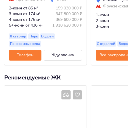
Фрунзенска
2-комн
от 85 м
159 030 000
₽
2
3-комн
от 174 м
347 800 000
₽
2
1-комн
4-комн
от 175 м
369 600 000
₽
2
2-комн
5+-комн
от 436 м
1 918 620 000
₽
2
3-комн
8 квартир
Парк
Водоем
Панорамные окна
С отделкой
Водо
Телефон
Жду звонка
Все распродан
Рекомендуемые ЖК