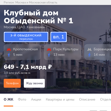
Регион:
Москва и Московская область
Клубный дом
Обыденский № 1
Москва
,
ЦАО
,
Хамовники
3-Й ОБЫДЕНСКИЙ
вл. 1
переулок
Кропоткинская
Парк Культуры
Боровицк
5 мин
13 мин
14 мин
649 - 7,1 млрд
₽
3,9 млн руб.за кв.м.
Телефон
Жду звонка
О ЖК
Фото
Акции
Квартиры и цены
Описание
Отдел