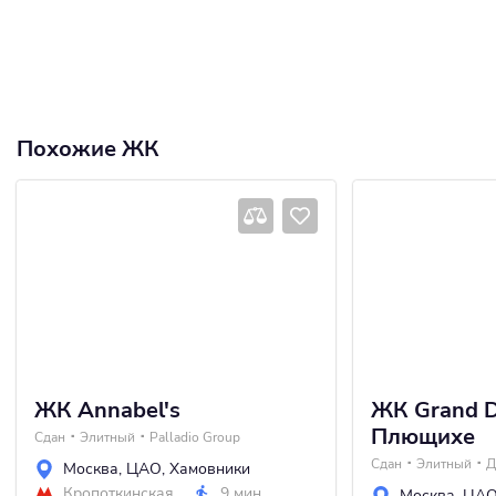
Похожие ЖК
ЖК Annabel's
ЖК Grand D
Плющихе
Сдан
Элитный
Palladio Group
Сдан
Элитный
Д
Москва
,
ЦАО
,
Хамовники
Кропоткинская
9 мин
Москва
,
ЦА