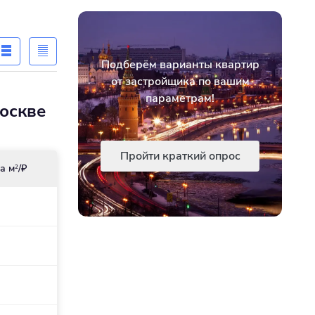
Подберём варианты квартир
от застройщика по вашим
параметрам!
оскве
Пройти краткий опрос
а м
/₽
2