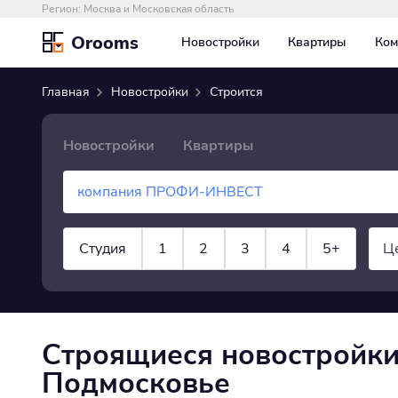
Регион:
Москва и Московская область
Orooms
Новостройки
Квартиры
Ком
Главная
Новостройки
Строится
Новостройки
Квартиры
Студия
1
2
3
4
5+
Ц
×
Строится
показать все
Строящиеся новостройк
Подмосковье