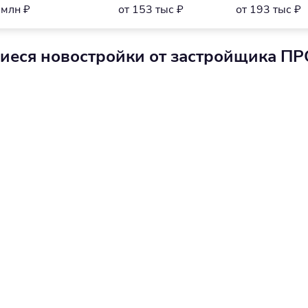
 млн ₽
от 153 тыс ₽
от 193 тыс ₽
щиеся новостройки от застройщика П