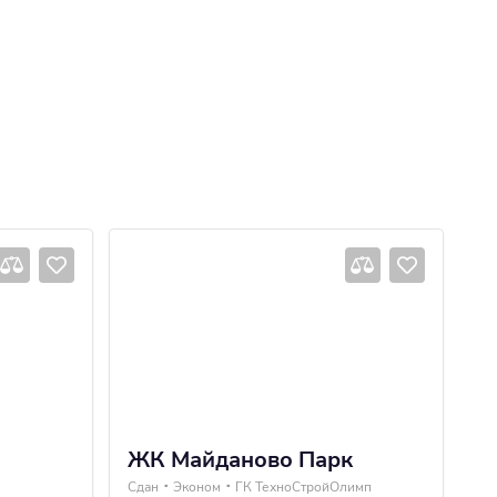
ЖК Майданово Парк
Ж
Сдан
Эконом
ГК ТехноСтройОлимп
2 