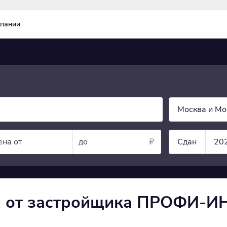
пании
Москва и Мо
ена от
до
Сдан
20
и от застройщика ПРОФИ-ИН