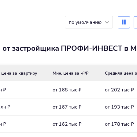
по умолчанию
и от застройщика ПРОФИ-ИНВЕСТ в М
 цена за квартиру
Мин. цена за м
/₽
Средняя цена з
2
н ₽
от 168 тыс ₽
от 202 тыс ₽
млн ₽
от 167 тыс ₽
от 193 тыс ₽
н ₽
от 162 тыс ₽
от 178 тыс ₽