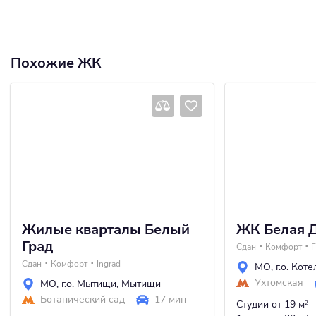
Похожие ЖК
Жилые кварталы Белый
ЖК Белая Д
Град
Сдан
Комфорт
Сдан
Комфорт
Ingrad
МО
,
г.о. Кот
Ухтомская
МО
,
г.о. Мытищи
,
Мытищи
Ботанический сад
17 мин
Студии
от 19 м
2