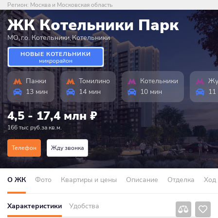
Регион:
Москва и Московская область
ЖК Котельники Парк
МО
,
г.о. Котельники
,
Котельники
НОВЫЕ КОТЕЛЬНИКИ
микрорайон
Панки
Томилино
Котельники
Жу
13 мин
14 мин
10 мин
11
4,5 - 17,4 млн
₽
166 тыс руб.за кв.м.
Телефон
Жду звонка
О ЖК
Фото
Квартиры и цены
Описание
Отделка
Ход
Характеристики
Удобства