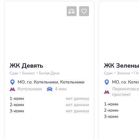
ЖК Девять
ЖК Зелены
Сдан
Бизнес
Белая Дача
Сдан
Эконом
ГК
МО
,
г.о. Котельники
,
Котельники
МО
,
г.о. Кот
Котельники
4 мин
Лермонтовс
проспект
1-комн
нет данных
1-комн
2-комн
нет данных
2-комн
3-комн
нет данных
3-комн