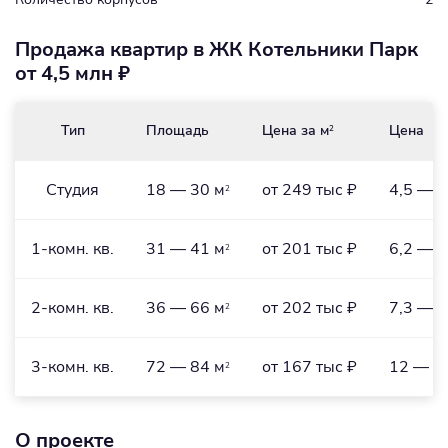
Продажа квартир в ЖК Котельники Парк
от 4,5 млн ₽
Тип
Площадь
Цена за м
Цена
2
Студия
18 — 30 м
от 249 тыс ₽
4,5 — 6
2
1-комн. кв.
31 — 41 м
от 201 тыс ₽
6,2 — 9
2
2-комн. кв.
36 — 66 м
от 202 тыс ₽
7,3 — 1
2
3-комн. кв.
72 — 84 м
от 167 тыс ₽
12 — 17
2
О проекте