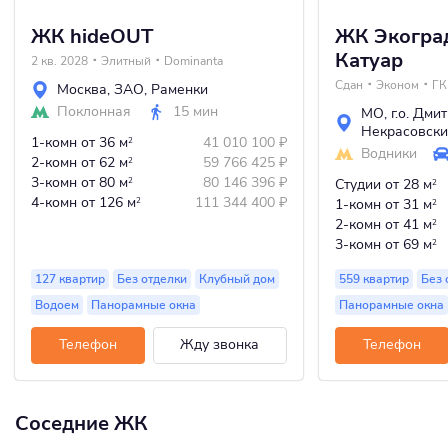
ЖК hideOUT
ЖК Экогра
Катуар
2 кв. 2028
Элитный
Dominanta
Сдан
Эконом
ГК
Москва
,
ЗАО
,
Раменки
Поклонная
15 мин
МО
,
г.о. Дми
Некрасовск
1-комн
от 36 м
41 010 100
₽
2
Водники
2-комн
от 62 м
59 766 425
₽
2
3-комн
от 80 м
80 146 396
₽
2
Студии
от 28 м
2
4-комн
от 126 м
111 344 400
₽
2
1-комн
от 31 м
2
2-комн
от 41 м
2
3-комн
от 69 м
2
127 квартир
Без отделки
Клубный дом
559 квартир
Без 
Водоем
Панорамные окна
Панорамные окна
Телефон
Жду звонка
Телефон
Соседние ЖК