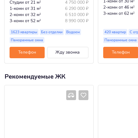
1-комн
от 30 м
2
Студии
от 21 м
4 750 000
₽
2
2-комн
от 46 м
2
1-комн
от 31 м
6 290 000
₽
2
3-комн
от 62 м
2
2-комн
от 32 м
6 510 000
₽
2
3-комн
от 52 м
8 990 000
₽
2
1623 квартиры
Без отделки
Водоем
420 квартир
С от
Панорамные окна
Панорамные окна
Телефон
Жду звонка
Телефон
Рекомендуемые ЖК