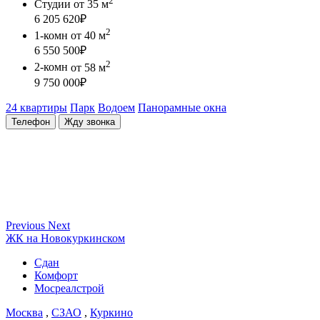
2
Студии
от 35 м
6 205 620
₽
2
1-комн
от 40 м
6 550 500
₽
2
2-комн
от 58 м
9 750 000
₽
24 квартиры
Парк
Водоем
Панорамные окна
Телефон
Жду звонка
Previous
Next
ЖК на Новокуркинском
Сдан
Комфорт
Мосреалстрой
Москва
,
СЗАО
,
Куркино