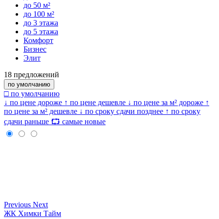
до 50 м²
до 100 м²
до 3 этажа
до 5 этажа
Комфорт
Бизнес
Элит
18
предложений
по умолчанию
□ по умолчанию
↓ по цене дороже
↑ по цене дешевле
↓ по цене за м² дороже
↑
по цене за м² дешевле
↓ по сроку сдачи позднее
↑ по сроку
сдачи раньше
⮔ самые новые
Previous
Next
ЖК Химки Тайм