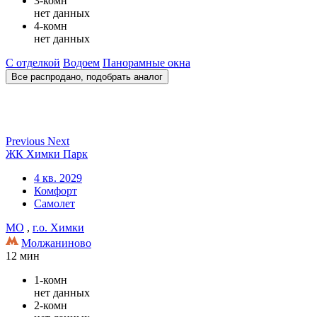
3-комн
нет данных
4-комн
нет данных
С отделкой
Водоем
Панорамные окна
Все распродано, подобрать аналог
Previous
Next
ЖК Химки Парк
4 кв. 2029
Комфорт
Самолет
МО
,
г.о. Химки
Молжаниново
12 мин
1-комн
нет данных
2-комн