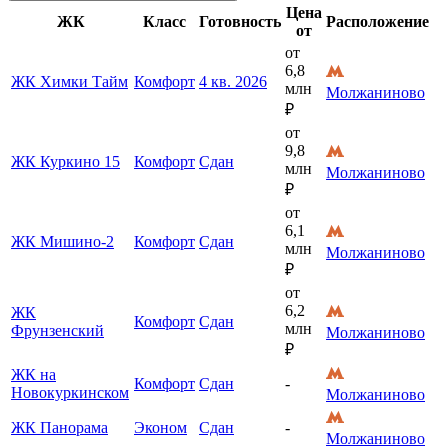
Цена
ЖК
Класс
Готовность
Расположение
от
от
6,8
ЖК Химки Тайм
Комфорт
4 кв. 2026
млн
Молжаниново
₽
от
9,8
ЖК Куркино 15
Комфорт
Сдан
млн
Молжаниново
₽
от
6,1
ЖК Мишино-2
Комфорт
Сдан
млн
Молжаниново
₽
от
6,2
ЖК
Комфорт
Сдан
млн
Фрунзенский
Молжаниново
₽
ЖК на
Комфорт
Сдан
-
Новокуркинском
Молжаниново
ЖК Панорама
Эконом
Сдан
-
Молжаниново