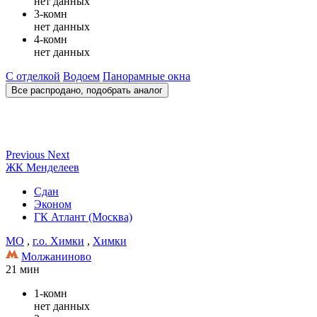
нет данных
3-комн
нет данных
4-комн
нет данных
С отделкой
Водоем
Панорамные окна
Все распродано, подобрать аналог
Previous
Next
ЖК Менделеев
Сдан
Эконом
ГК Атлант (Москва)
МО
,
г.о. Химки
,
Химки
Молжаниново
21 мин
1-комн
нет данных