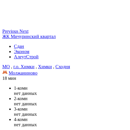
Previous
Next
ЖК Мичуринский квартал
Сдан
Эконом
АлеутСтрой
МО
,
г.о. Химки
,
Химки
,
Сходня
Молжаниново
18 мин
1-комн
нет данных
2-комн
нет данных
3-комн
нет данных
4-комн
нет данных