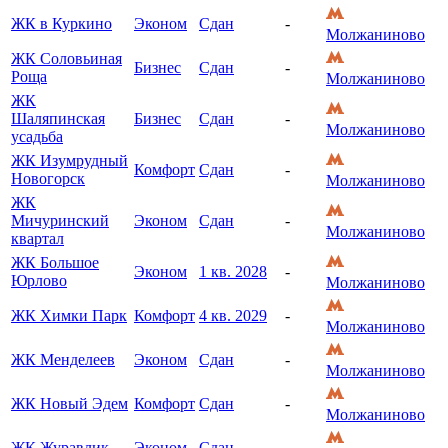
ЖК в Куркино
Эконом
Сдан
-
Молжаниново
ЖК Соловьиная
Бизнес
Сдан
-
Роща
Молжаниново
ЖК
Шаляпинская
Бизнес
Сдан
-
Молжаниново
усадьба
ЖК Изумрудный
Комфорт
Сдан
-
Новогорск
Молжаниново
ЖК
Мичуринский
Эконом
Сдан
-
Молжаниново
квартал
ЖК Большое
Эконом
1 кв. 2028
-
Юрлово
Молжаниново
ЖК Химки Парк
Комфорт
4 кв. 2029
-
Молжаниново
ЖК Менделеев
Эконом
Сдан
-
Молжаниново
ЖК Новый Эдем
Комфорт
Сдан
-
Молжаниново
ЖК Журавлик
Эконом
Сдан
-