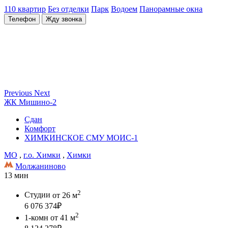
110 квартир
Без отделки
Парк
Водоем
Панорамные окна
Телефон
Жду звонка
Previous
Next
ЖК Мишино-2
Сдан
Комфорт
ХИМКИНСКОЕ СМУ МОИС-1
МО
,
г.о. Химки
,
Химки
Молжаниново
13 мин
2
Студии
от 26 м
6 076 374
₽
2
1-комн
от 41 м