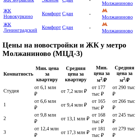
Молжаниново
ЖК
Комфорт
Сдан
-
Новокуркино
Молжаниново
ЖК
Комфорт
Сдан
-
Ленинградский
Молжаниново
Цены на новостройки и ЖК у метро
Молжаниново (МЦД-3)
Мин.
Средняя
Мин. цена
Средняя
цена за
цена за
Комнатность
за
цена за
2
2
квартиру
квартиру
м
/₽
м
/₽
от 6,1 млн
от 177
от 290 тыс
Студия
от 7,2 млн ₽
₽
тыс ₽
₽
от 6,6 млн
от 165
от 266 тыс
1
от 9,4 млн ₽
₽
тыс ₽
₽
от 9,8 млн
от 168
от 245 тыс
2
от 13,1 млн ₽
₽
тыс ₽
₽
от 12,4 млн
от 181
от 279 тыс
3
от 17,3 млн ₽
₽
тыс ₽
₽