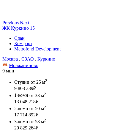
Previous
Next
ЖК Куркино 15
Сдан
Комфорт
Metrofond Development
Москва
,
СЗАО
,
Куркино
Молжаниново
9 мин
2
Студии
от 25 м
9 803 339
₽
2
1-комн
от 33 м
13 048 218
₽
2
2-комн
от 50 м
17 714 892
₽
2
3-комн
от 58 м
20 829 264
₽