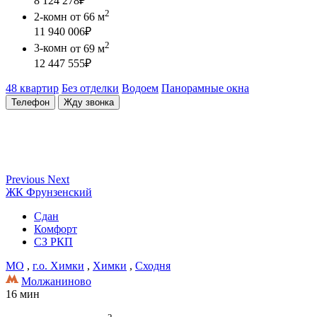
8 124 278
₽
2
2-комн
от 66 м
11 940 006
₽
2
3-комн
от 69 м
12 447 555
₽
48 квартир
Без отделки
Водоем
Панорамные окна
Телефон
Жду звонка
Previous
Next
ЖК Фрунзенский
Сдан
Комфорт
СЗ РКП
МО
,
г.о. Химки
,
Химки
,
Сходня
Молжаниново
16 мин