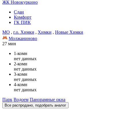
ЖК Новокуркино
Сдан
Комфорт
ГК ПИК
МО
,
г.о. Химки
,
Химки
,
Новые Химки
Молжаниново
27 мин
1-комн
нет данных
2-комн
нет данных
3-комн
нет данных
4-комн
нет данных
Парк
Водоем
Панорамные окна
Все распродано, подобрать аналог