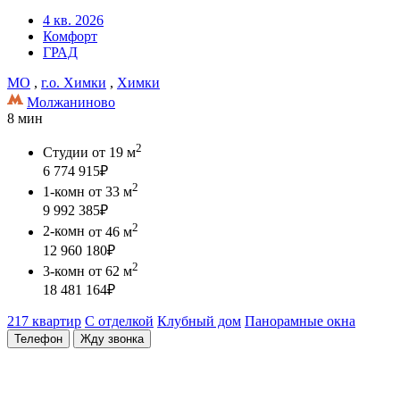
4 кв. 2026
Комфорт
ГРАД
МО
,
г.о. Химки
,
Химки
Молжаниново
8 мин
2
Студии
от 19 м
6 774 915
₽
2
1-комн
от 33 м
9 992 385
₽
2
2-комн
от 46 м
12 960 180
₽
2
3-комн
от 62 м
18 481 164
₽
217 квартир
С отделкой
Клубный дом
Панорамные окна
Телефон
Жду звонка