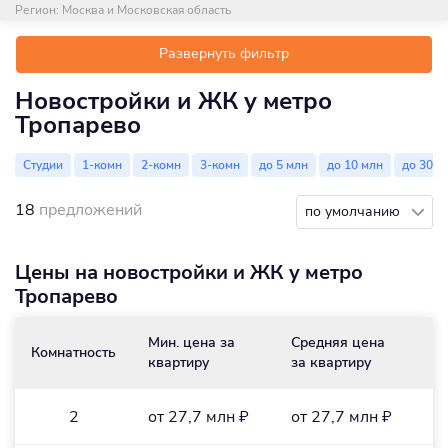
Регион:
Москва и Московская область
Развернуть фильтр
Новостройки и ЖК у метро
Тропарево
Студии
1-комн
2-комн
3-комн
до 5 млн
до 10 млн
до 30 м
18
предложений
по умолчанию
Цены на новостройки и ЖК у метро
Тропарево
Мин. цена за
Средняя цена
М
Комнатность
квартиру
за квартиру
м
2
2
от 27,7 млн ₽
от 27,7 млн ₽
о