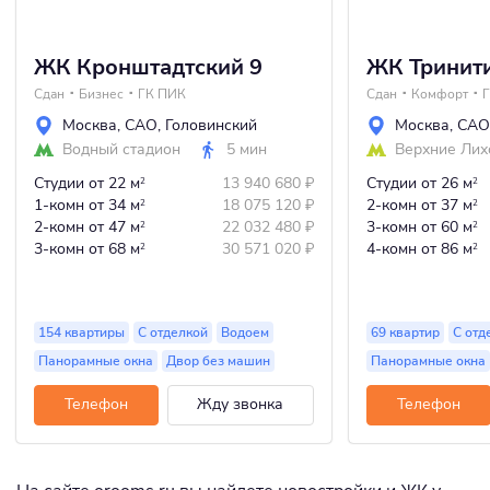
ЖК Кронштадтский 9
ЖК Тринит
Сдан
Бизнес
ГК ПИК
Сдан
Комфорт
Г
Москва
,
САО
,
Головинский
Москва
,
САО
Водный стадион
5 мин
Верхние Ли
Студии
от 22 м
13 940 680
₽
Студии
от 26 м
2
2
1-комн
от 34 м
18 075 120
₽
2-комн
от 37 м
2
2
2-комн
от 47 м
22 032 480
₽
3-комн
от 60 м
2
2
3-комн
от 68 м
30 571 020
₽
4-комн
от 86 м
2
2
154 квартиры
С отделкой
Водоем
69 квартир
С отд
Панорамные окна
Двор без машин
Панорамные окна
Телефон
Жду звонка
Телефон