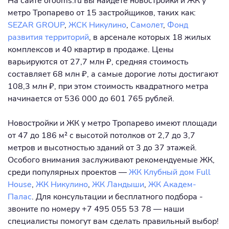
На сайте orooms.ru вы найдете новостройки и ЖК у
метро Тропарево от 15 застройщиков, таких как:
SEZAR GROUP
,
ЖСК Никулино
,
Самолет
,
Фонд
развития территорий
, в арсенале которых 18 жилых
комплексов и 40 квартир в продаже. Цены
варьируются от 27,7 млн ₽, средняя стоимость
составляет 68 млн ₽, а самые дорогие лоты достигают
108,3 млн ₽, при этом стоимость квадратного метра
начинается от 536 000 до 601 765 рублей.
Новостройки и ЖК у метро Тропарево имеют площади
от 47 до 186 м² с высотой потолков от 2,7 до 3,7
метров и высотностью зданий от 3 до 37 этажей.
Особого внимания заслуживают рекомендуемые ЖК,
среди популярных проектов —
ЖК Клубный дом Full
House
,
ЖК Никулино
,
ЖК Ландыши
,
ЖК Академ-
Палас
. Для консультации и бесплатного подбора -
звоните по номеру +7 495 055 53 78 — наши
специалисты помогут вам сделать правильный выбор!