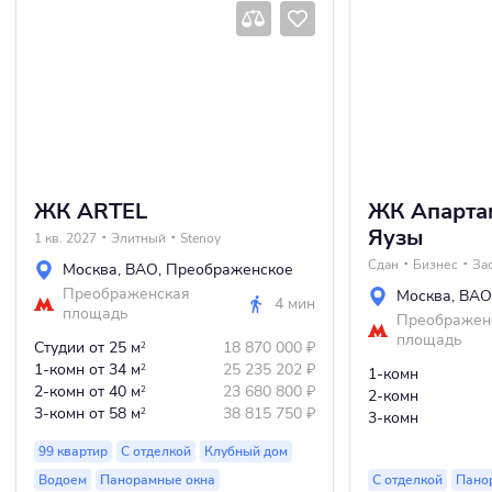
ЖК ARTEL
ЖК Апарта
Яузы
1 кв. 2027
Элитный
Stenoy
Сдан
Бизнес
Москва
,
ВАО
,
Преображенское
Преображенская
Москва
,
ВАО
4 мин
площадь
Преображен
площадь
Студии
от 25 м
18 870 000
₽
2
1-комн
от 34 м
25 235 202
₽
2
1-комн
2-комн
от 40 м
23 680 800
₽
2
2-комн
3-комн
от 58 м
38 815 750
₽
2
3-комн
99 квартир
С отделкой
Клубный дом
Водоем
Панорамные окна
С отделкой
Пано