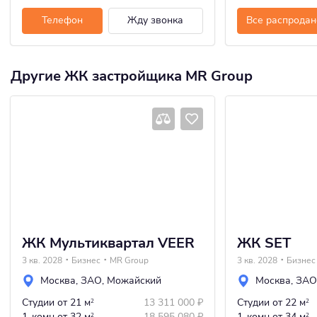
Телефон
Жду звонка
Все распродан
Другие ЖК застройщика MR Group
ЖК Мультиквартал VEER
ЖК SET
3 кв. 2028
Бизнес
MR Group
3 кв. 2028
Бизнес
Москва
,
ЗАО
,
Можайский
Москва
,
ЗАО
Студии
от 21 м
13 311 000
₽
Студии
от 22 м
2
2
1-комн
от 32 м
18 595 080
₽
1-комн
от 34 м
2
2