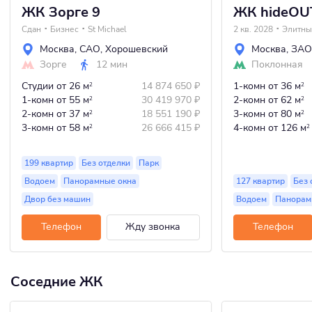
ЖК Зорге 9
ЖК hideOU
Сдан
Бизнес
St Michael
2 кв. 2028
Элитны
Москва
,
САО
,
Хорошевский
Москва
,
ЗАО
Зорге
12 мин
Поклонная
Студии
от 26 м
14 874 650
₽
1-комн
от 36 м
2
2
1-комн
от 55 м
30 419 970
₽
2-комн
от 62 м
2
2
2-комн
от 37 м
18 551 190
₽
3-комн
от 80 м
2
2
3-комн
от 58 м
26 666 415
₽
4-комн
от 126 м
2
2
199 квартир
Без отделки
Парк
Водоем
Панорамные окна
127 квартир
Без 
Двор без машин
Водоем
Панорам
Телефон
Жду звонка
Телефон
Соседние ЖК