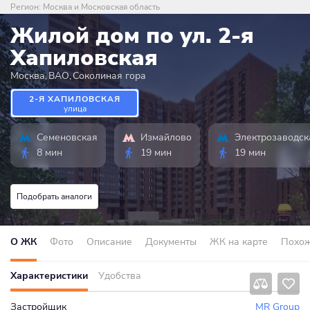
Регион:
Москва и Московская область
Жилой дом по ул. 2-я
Хапиловская
Москва
,
ВАО
,
Соколиная гора
2-Я ХАПИЛОВСКАЯ
улица
Семеновская
Измайлово
Электрозаводск
8 мин
19 мин
19 мин
Подобрать аналоги
О ЖК
Фото
Описание
Документы
ЖК на карте
Похо
Характеристики
Удобства
Застройщик
MR Group