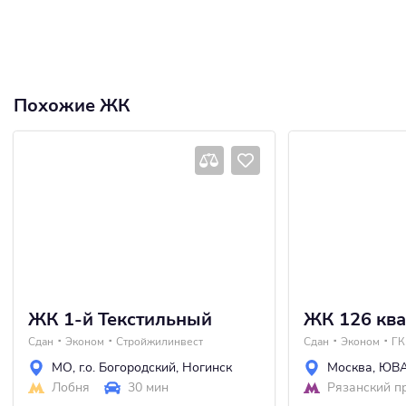
Похожие ЖК
ЖК 1-й Текстильный
ЖК 126 ква
Сдан
Эконом
Стройжилинвест
Сдан
Эконом
ГК
МО
,
г.о. Богородский
,
Ногинск
Москва
,
ЮВ
Лобня
30 мин
Рязанский п