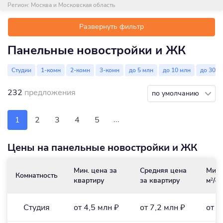
Регион:
Москва и Московская область
Развернуть фильтр
Панельные новостройки и ЖК
Студии
1-комн
2-комн
3-комн
до 5 млн
до 10 млн
до 30 м
232
предложения
по умолчанию
...
1
2
3
4
5
Цены на панельные новостройки и ЖК
Мин. цена за
Средняя цена
Мин.
Комнатность
квартиру
за квартиру
м
/₽
2
Студия
от 4,5 млн ₽
от 7,2 млн ₽
от 1