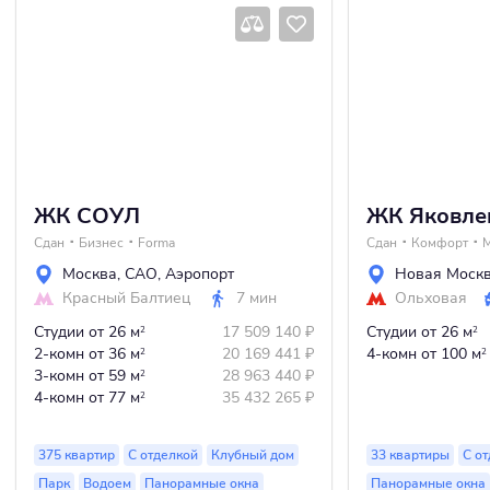
ЖК СОУЛ
ЖК Яковле
Сдан
Бизнес
Forma
Сдан
Комфорт
Москва
,
САО
,
Аэропорт
Новая Моск
Красный Балтиец
7 мин
Ольховая
Студии
от 26 м
17 509 140
₽
Студии
от 26 м
2
2
2-комн
от 36 м
20 169 441
₽
4-комн
от 100 м
2
2
3-комн
от 59 м
28 963 440
₽
2
4-комн
от 77 м
35 432 265
₽
2
375 квартир
С отделкой
Клубный дом
33 квартиры
С о
Парк
Водоем
Панорамные окна
Панорамные окна