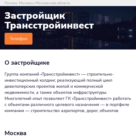
Регион:
Москва и Московская область
Застройщик
Трансстройинвест
Телефон
О застройщике
Группа компаний «Трансстройинвест» — строительно-
инвестиционный холдинг, реализующий полный цикл
девелоперских проектов жилой и коммерческой
недвижимости, а также объектов инфраструктуры.
Многолетний опыт позволяет ГК «Трансстройинвест» работать
с объектами различного целевого назначения — в портфеле
компании — строительство аэропортов, дорог, объектов
инфраструктуры, реализация крупномасштабных
инвестиционных проектов. В настоящий момент компания
сфокусирована на строительстве девелоперских проектов
Москва
высокой степени сложности в Москве и регионах России.