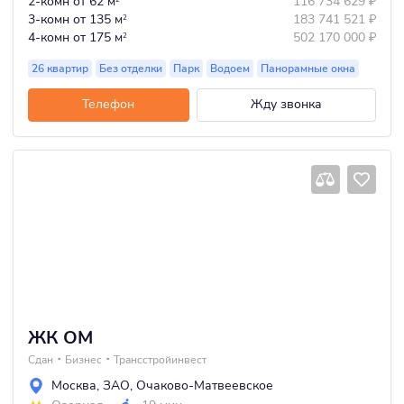
2-комн
от 62 м
116 734 629
₽
3-комн
от 135 м
183 741 521
₽
2
4-комн
от 175 м
502 170 000
₽
2
26 квартир
Без отделки
Парк
Водоем
Панорамные окна
Телефон
Жду звонка
ЖК ОМ
Сдан
Бизнес
Трансстройинвест
Москва
,
ЗАО
,
Очаково-Матвеевское