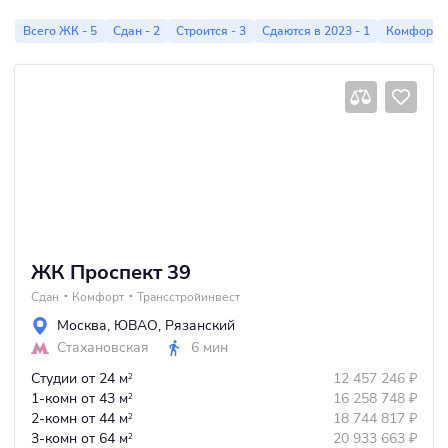
Всего ЖК - 5
Сдан - 2
Строится - 3
Сдаются в 2023 - 1
Комфорт -
ЖК Проспект 39
Сдан
Комфорт
Трансстройинвест
Москва
,
ЮВАО
,
Рязанский
Стахановская
6 мин
Студии
от 24 м
12 457 246
₽
2
1-комн
от 43 м
16 258 748
₽
2
2-комн
от 44 м
18 744 817
₽
2
3-комн
от 64 м
20 933 663
₽
2