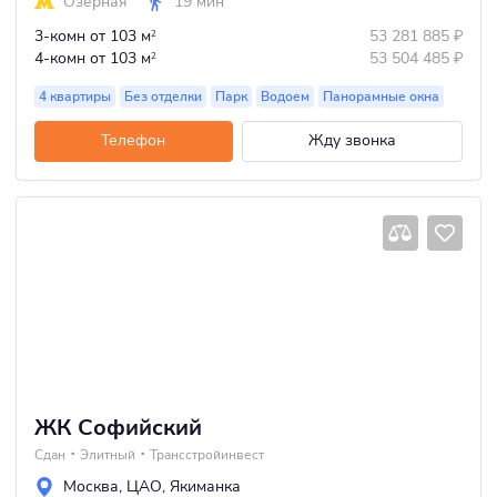
Озерная
19 мин
3-комн
от 103 м
53 281 885
₽
2
4-комн
от 103 м
53 504 485
₽
2
4 квартиры
Без отделки
Парк
Водоем
Панорамные окна
Телефон
Жду звонка
ЖК Софийский
Сдан
Элитный
Трансстройинвест
Москва
,
ЦАО
,
Якиманка