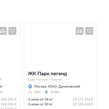
ЖК Парк легенд
Ж
P
Сдан
Бизнес
Автотех
4 
ий
Москва
,
ЮАО
,
Даниловский
ин
Зил
9 мин
 516 300
₽
1-комн
от 34 м
23 137 434
₽
Ст
2
 156 000
₽
2-комн
от 50 м
29 169 430
₽
2-
2