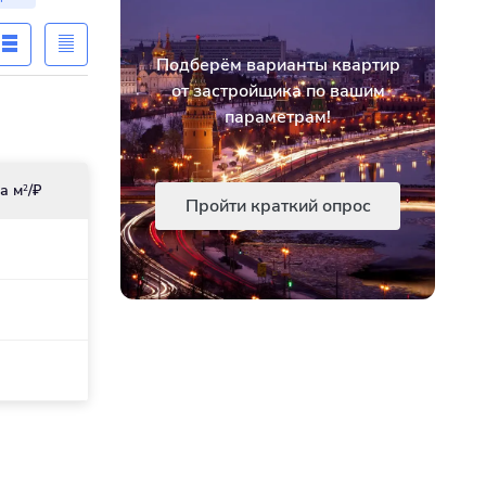
Подберём варианты квартир
от застройщика по вашим
параметрам!
а м
/₽
2
Пройти краткий опрос