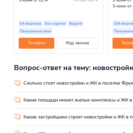
3-комн
от 61 м
24 846 000
₽
2-комн
от
3-комн
от
54 квартиры
Без отделки
Водоем
154 кварт
Панорамные окна
Панорамны
Телефон
Жду звонка
Теле
Вопрос-ответ на тему: новострой
Сколько стоят новостройки и ЖК в поселке Фру
Какие площади имеют жилые комплексы и ЖК в
Какие застройщики строят новостройки и ЖК в 