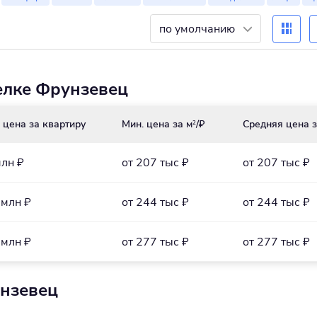
по умолчанию
елке Фрунзевец
 цена за квартиру
Мин. цена за м
/₽
Средняя цена з
2
млн ₽
от 207 тыс ₽
от 207 тыс ₽
 млн ₽
от 244 тыс ₽
от 244 тыс ₽
 млн ₽
от 277 тыс ₽
от 277 тыс ₽
унзевец