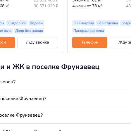
 47 м
22 032 480
₽
3-комн
от 61 м
34
 68 м
30 571 020
₽
4-комн
от 78 м
45
2
2
иры
С отделкой
Водоем
598 квартир
Без отделки
Водо
е окна
Двор без машин
Панорамные окна
фон
Жду звонка
Телефон
Жду з
ки и ЖК в поселке Фрунзевец
нзевец?
 поселке Фрунзевец?
поселке Фрунзевец?