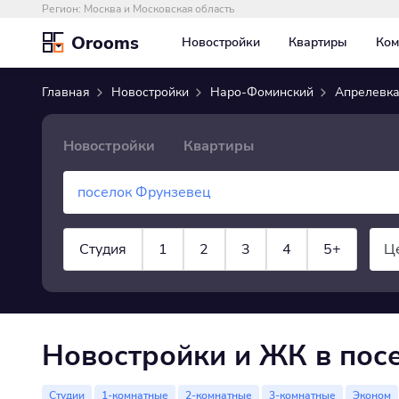
Регион:
Москва и Московская область
Orooms
Новостройки
Квартиры
Ком
Главная
Новостройки
Наро-Фоминский
Апрелевк
Новостройки
Квартиры
Студия
1
2
3
4
5+
Ц
показать все
Новостройки и ЖК в пос
Студии
1-комнатные
2-комнатные
3-комнатные
Эконом