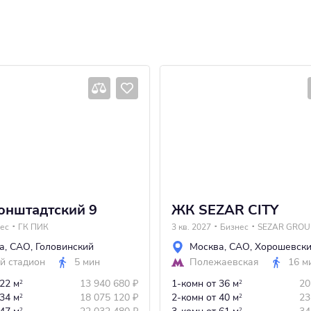
онштадтский 9
ЖК SEZAR CITY
ес
ГК ПИК
3 кв. 2027
Бизнес
SEZAR GROU
а
,
САО
,
Головинский
Москва
,
САО
,
Хорошевск
й стадион
5 мин
Полежаевская
16 м
 22 м
13 940 680
₽
1-комн
от 36 м
20
2
2
 34 м
18 075 120
₽
2-комн
от 40 м
23
2
2
2
2