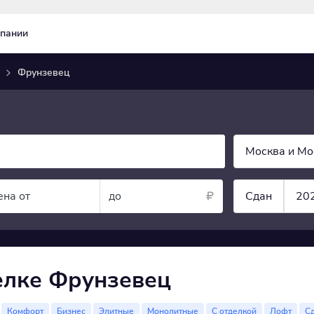
пании
а
Фрунзевец
Москва и Мо
ена от
до
Сдан
20
елке Фрунзевец
Комфорт
Бизнес
Элитные
Монолитные
С отделкой
Лофт
С