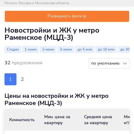
Регион:
Москва и Московская область
Развернуть фильтр
Новостройки и ЖК у метро
Раменское (МЦД-3)
Студии
1-комн
2-комн
3-комн
до 5 млн
до 10 млн
до 30 м
32
предложения
по умолчанию
1
2
Цены на новостройки и ЖК у метро
Раменское (МЦД-3)
Мин. цена за
Средняя цена
Мин.
Комнатность
квартиру
за квартиру
м
/₽
2