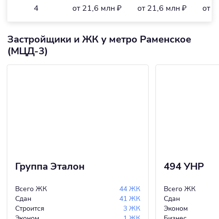
4
от 21,6 млн ₽
от 21,6 млн ₽
от 1
Застройщики и ЖК у метро Раменское
(МЦД-3)
Группа Эталон
494 УНР
Всего ЖК
44 ЖК
Всего ЖК
Сдан
41 ЖК
Сдан
Строится
3 ЖК
Эконом
Эконом
1 ЖК
Бизнес