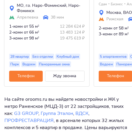
Сдан
Бизнес
Ал
МО
,
г.о. Наро-Фоминский
,
Наро-
Фоминск
Москва
,
ВАО
Апрелевка
38 мин
Рижская
1-комн
от 55 м
12 284 624
₽
2
2-комн
от 58 м
2
2-комн
от 66 м
13 483 124
₽
2
3-комн
от 89 м
2
3-комн
от 98 м
19 475 619
₽
2
28 квартир
Без отделки
Клубный дом
5 апартаментов
Парк
Водоем
Панорамные окна
Водоем
Панорам
Телефон
Жду звонка
Телефон
На сайте orooms.ru вы найдете новостройки и ЖК у
метро Раменское (МЦД-3) от 22 застройщиков, таких
как:
G3 GROUP
,
Группа Эталон
,
ВДСК
,
ПРОФРЕСТАВРАЦИЯ
, в арсенале которых 32 жилых
комплексов и 5 квартир в продаже. Цены варьируются