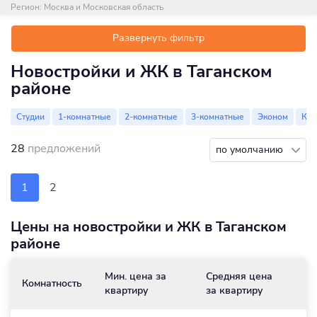
Регион:
Москва и Московская область
Развернуть фильтр
Новостройки и ЖК в Таганском
районе
Студии
1-комнатные
2-комнатные
3-комнатные
Эконом
Ко
28
предложений
по умолчанию
1
2
Цены на новостройки и ЖК в Таганском
районе
Мин. цена за
Средняя цена
М
Комнатность
квартиру
за квартиру
м
2