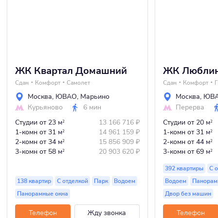
ЖК Квартал Домашний
ЖК Люблин
Сдан
Комфорт
Самолет
Сдан
Комфорт
Москва
,
ЮВАО
,
Марьино
Москва
,
ЮВ
Курьяново
6 мин
Перерва
Студии
от 23 м
13 166 716
₽
Студии
от 20 м
2
2
1-комн
от 31 м
14 961 159
₽
1-комн
от 31 м
2
2
2-комн
от 34 м
15 856 909
₽
2-комн
от 44 м
2
2
3-комн
от 58 м
20 903 620
₽
3-комн
от 69 м
2
2
392 квартиры
С 
138 квартир
С отделкой
Парк
Водоем
Водоем
Панорам
Панорамные окна
Двор без машин
Телефон
Жду звонка
Телефон