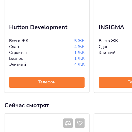
Hutton Development
INSIGMA
Всего ЖК
5 ЖК
Всего ЖК
Сдан
4 ЖК
Сдан
Строится
1 ЖК
Элитный
Бизнес
1 ЖК
Элитный
4 ЖК
Телефон
Т
Сейчас смотрят