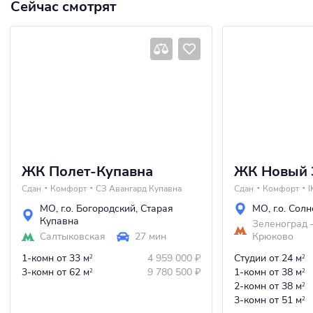
Сейчас смотрят
ЖК Полет-Купавна
ЖК Новый 
Сдан
Комфорт
СЗ Авангард Купавна
Сдан
Комфорт
I
МО
,
г.о. Богородский
,
Старая
МО
,
г.о. Сол
Купавна
Зеленоград
Салтыковская
27 мин
Крюково
1-комн
от 33 м
4 959 000
₽
Студии
от 24 м
2
2
3-комн
от 62 м
9 780 500
₽
1-комн
от 38 м
2
2
2-комн
от 38 м
2
3-комн
от 51 м
2