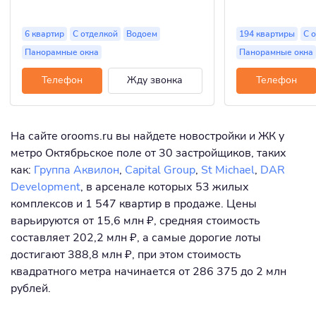
6 квартир
С отделкой
Водоем
194 квартиры
С 
Панорамные окна
Панорамные окна
Телефон
Жду звонка
Телефон
На сайте orooms.ru вы найдете новостройки и ЖК у
метро Октябрьское поле от 30 застройщиков, таких
как:
Группа Аквилон
,
Capital Group
,
St Michael
,
DAR
Development
, в арсенале которых 53 жилых
комплексов и 1 547 квартир в продаже. Цены
варьируются от 15,6 млн ₽, средняя стоимость
составляет 202,2 млн ₽, а самые дорогие лоты
достигают 388,8 млн ₽, при этом стоимость
квадратного метра начинается от 286 375 до 2 млн
рублей.