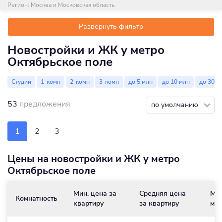
Регион:
Москва и Московская область
Развернуть фильтр
Новостройки и ЖК у метро
Октябрьское поле
Студии
1-комн
2-комн
3-комн
до 5 млн
до 10 млн
до 30 м
53
предложения
по умолчанию
1
2
3
Цены на новостройки и ЖК у метро
Октябрьское поле
Мин. цена за
Средняя цена
Мин
Комнатность
квартиру
за квартиру
м
/
2