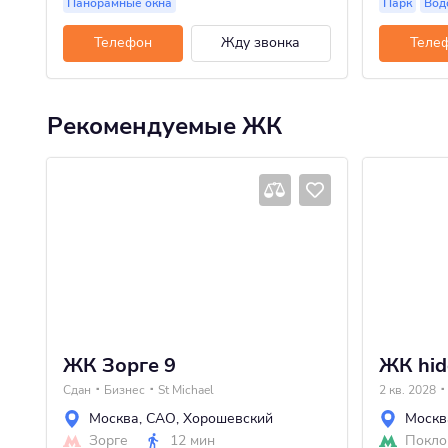
Панорамные окна
Парк
Вод
Телефон
Жду звонка
Теле
Рекомендуемые ЖК
ЖК Зорге 9
ЖК hi
Сдан
Бизнес
St Michael
2 кв. 2028
Москва
,
САО
,
Хорошевский
Москв
Зорге
12 мин
Покло