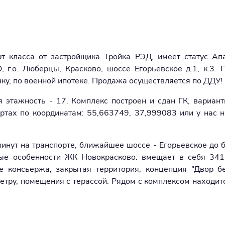
 класса от застройщика Тройка РЭД, имеет статус Ап
, г.о. Люберцы, Красково, шоссе Егорьевское д.1, к.3. 
чку, по военной ипотеке. Продажа осуществляется по ДДУ!
 этажность - 17. Комплекс построен и сдан ГК, вариант
ртах по координатам: 55,663749, 37,999083 или у нас н
 минут на транспорте, ближайшее шоссе - Егорьевское до
ые особенности ЖК Новокрасково: вмещает в себя 341
 консьержа, закрытая территория, концепция "Двор б
тру, помещения с терассой. Рядом с комплексом находитс