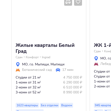
Жилые кварталы Белый
ЖК 1-
Град
Сдан
Ком
Сдан
Комфорт
Ingrad
МО
,
г
Лебед
МО
,
г.о. Мытищи
,
Мытищи
Ботанический сад
17 мин
Студии
от
Студии
от
Студии
от 21 м
4 750 000
₽
2
1-комн
от
1-комн
от 31 м
6 290 000
₽
2
2-комн
от
2-комн
от 32 м
6 510 000
₽
2
3-комн
от 52 м
8 990 000
₽
2
1623 квартиры
Без отделки
Водоем
945 кварти