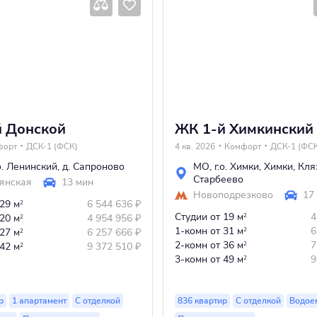
й Донской
ЖК 1-й Химкинский
форт
ДСК-1 (ФСК)
4 кв. 2026
Комфорт
ДСК-1 (ФС
.о. Ленинский
,
д. Сапроново
МО
,
г.о. Химки
,
Химки
,
Кля
Старбеево
янская
13 мин
Новоподрезково
17
 29 м
6 544 636
₽
2
Студии
от 19 м
4
 20 м
4 954 956
₽
2
2
1-комн
от 31 м
6
 27 м
6 257 666
₽
2
2
2-комн
от 36 м
7
 42 м
9 372 510
₽
2
2
3-комн
от 49 м
9
2
р
1 апартамент
С отделкой
836 квартир
С отделкой
Водое