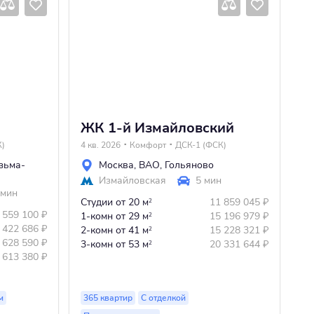
ЖК 1-й Измайловский
Ж
К)
4 кв. 2026
Комфорт
ДСК-1 (ФСК)
Сд
зьма-
Москва
,
ВАО
,
Гольяново
Измайловская
5 мин
 мин
Студии
от 20 м
11 859 045
₽
2
 559 100
₽
Ст
1-комн
от 29 м
15 196 979
₽
2
 422 686
₽
1-
2-комн
от 41 м
15 228 321
₽
2
 628 590
₽
2-
3-комн
от 53 м
20 331 644
₽
2
 613 380
₽
3-
м
365 квартир
С отделкой
31