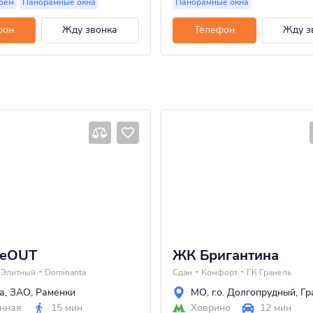
оем
Панорамные окна
Панорамные окна
фон
Жду звонка
Телефон
Жду з
deOUT
ЖК Бригантина
Элитный
Dominanta
Сдан
Комфорт
ГК Гранель
а
,
ЗАО
,
Раменки
МО
,
г.о. Долгопрудный
,
Гр
нная
15 мин
Ховрино
12 мин