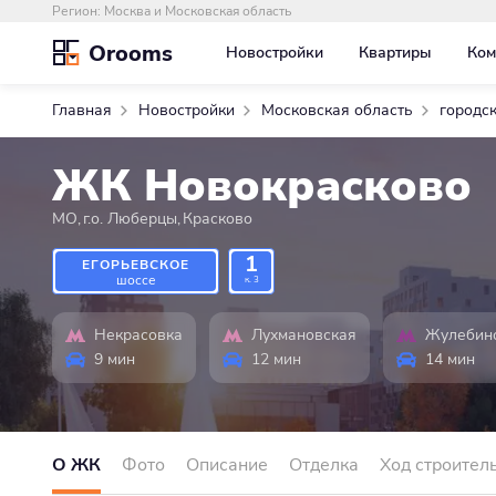
Регион:
Москва и Московская область
Orooms
Новостройки
Квартиры
Ком
Главная
Новостройки
Московская область
городс
ЖК Новокрасково
МО
,
г.о. Люберцы
,
Красково
1
ЕГОРЬЕВСКОЕ
шоссе
к. 3
Некрасовка
Лухмановская
Жулебин
9 мин
12 мин
14 мин
О ЖК
Фото
Описание
Отделка
Ход строител