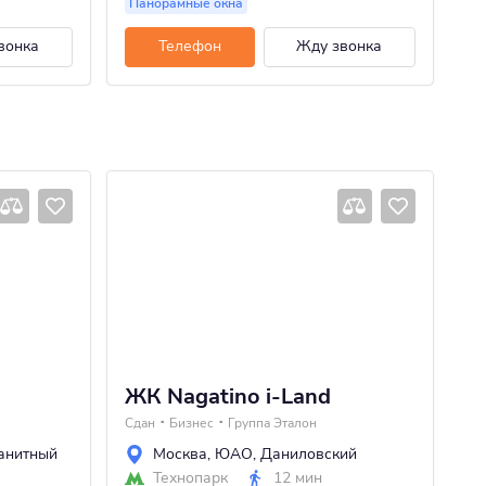
Панорамные окна
П
вонка
Телефон
Жду звонка
ЖК Nagatino i-Land
Ж
Сдан
Бизнес
Группа Эталон
Сд
анитный
Москва
,
ЮАО
,
Даниловский
Технопарк
12 мин