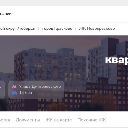
пании
кой округ Люберцы
город Красково
ЖК Новокрасково
ква
о
Улица Дмитриевского
14 мин
ьства
Документы
ЖК на карте
Похожие ЖК