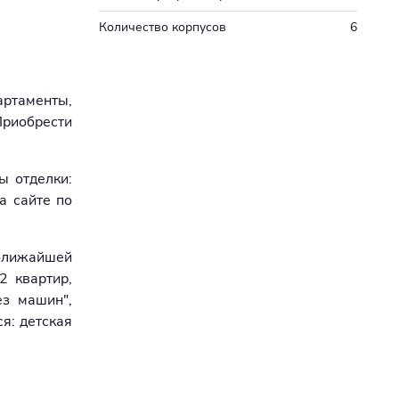
Количество корпусов
6
артаменты,
Приобрести
ы отделки:
а сайте по
 ближайшей
2 квартир,
ез машин",
я: детская