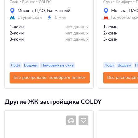
Сдан
Бизнес
COLDY
Сдан
Комфорт
Г
Москва
,
ЦАО
,
Басманный
Москва
,
ЦА
Бауманская
8 мин
Комсомольс
1-комн
нет данных
1-комн
2-комн
нет данных
2-комн
3-комн
нет данных
3-комн
Лофт
Водоем
Панорамные окна
Лофт
Водоем
П
Все распродано, подобрать аналог
Все распродан
Другие ЖК застройщика COLDY