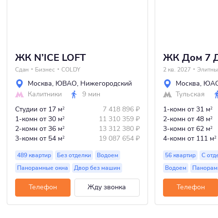
ЖК N’ICE LOFT
ЖК Дом 7 
Сдан
Бизнес
COLDY
2 кв. 2027
Элитны
Москва
,
ЮВАО
,
Нижегородский
Москва
,
ЮА
Калитники
9 мин
Тульская
Студии
от 17 м
7 418 896
₽
1-комн
от 31 м
2
2
1-комн
от 30 м
11 310 359
₽
2-комн
от 48 м
2
2
2-комн
от 36 м
13 312 380
₽
3-комн
от 62 м
2
2
3-комн
от 54 м
19 087 654
₽
4-комн
от 111 м
2
2
489 квартир
Без отделки
Водоем
56 квартир
С отд
Панорамные окна
Двор без машин
Водоем
Панорам
Телефон
Жду звонка
Телефон