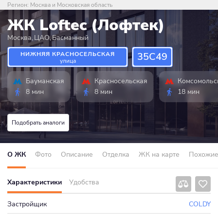
Регион:
Москва и Московская область
ЖК Loftec (Лофтек)
Москва
,
ЦАО
,
Басманный
НИЖНЯЯ КРАСНОСЕЛЬСКАЯ
35С49
улица
Бауманская
Красносельская
Комсомольс
8 мин
8 мин
18 мин
Подобрать аналоги
О ЖК
Фото
Описание
Отделка
ЖК на карте
Похожи
Характеристики
Удобства
Застройщик
COLDY