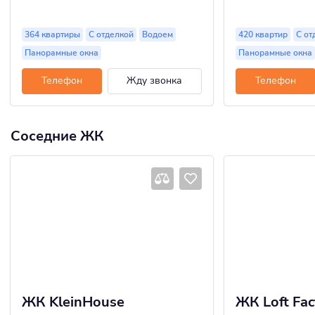
364 квартиры
С отделкой
Водоем
420 квартир
С от
Панорамные окна
Панорамные окна
Телефон
Жду звонка
Телефон
Соседние ЖК
ЖК KleinHouse
ЖК Loft Fac