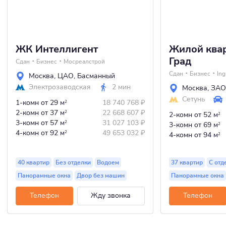
ЖК Интеллигент
Жилой квар
Град
Сдан
Бизнес
Мосреалстрой
Сдан
Бизнес
Ing
Москва
,
ЦАО
,
Басманный
Электрозаводская
2 мин
Москва
,
ЗАО
Сетунь
1-комн
от 29 м
18 740 768
₽
2
2-комн
от 37 м
22 668 607
₽
2
2-комн
от 52 м
2
3-комн
от 57 м
31 027 103
₽
2
3-комн
от 69 м
2
4-комн
от 92 м
49 653 032
₽
2
4-комн
от 94 м
2
40 квартир
Без отделки
Водоем
37 квартир
С отд
Панорамные окна
Двор без машин
Панорамные окна
Телефон
Жду звонка
Телефон