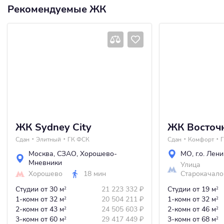
Рекомендуемые ЖК
ЖК Sydney City
ЖК Восточ
Сдан
Элитный
ГК ФСК
Сдан
Комфорт
Москва
,
СЗАО
,
Хорошево-
МО
,
г.о. Лен
Мневники
Улица
Хорошево
18 мин
Старокачало
Студии
от 30 м
21 223 332
₽
Студии
от 19 м
2
2
1-комн
от 32 м
20 504 211
₽
1-комн
от 32 м
2
2
2-комн
от 43 м
24 505 603
₽
2-комн
от 46 м
2
2
3-комн
от 60 м
29 417 449
₽
3-комн
от 68 м
2
2