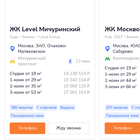
ЖК Level Мичуринский
ЖК Москво
Сдан
Бизнес
Level Group
4 кв. 2027
Бизнес
Москва
,
ЗАО
,
Очаково-
Москва
,
ЮА
Матвеевское
Сабурово
Мичуринский
Кантемировс
13 мин
проспект
Студии
от 19 м
2
Студии
от 18 м
14 238 519
₽
2
1-комн
от 29 м
2
1-комн
от 29 м
19 343 154
₽
2
2-комн
от 44 м
2
2-комн
от 35 м
19 968 129
₽
2
3-комн
от 66 м
2
3-комн
от 53 м
27 561 163
₽
2
380 квартир
С отделкой
Водоем
207 квартир
С от
Панорамные окна
Панорамные окна
Телефон
Жду звонка
Телефон