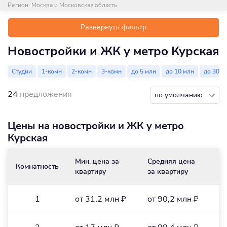
Регион:
Москва и Московская область
Развернуть фильтр
Новостройки и ЖК у метро Курская
Студии
1-комн
2-комн
3-комн
до 5 млн
до 10 млн
до 30 м
24
предложения
по умолчанию
Цены на новостройки и ЖК у метро
Курская
Мин. цена за
Средняя цена
М
Комнатность
квартиру
за квартиру
м
2
1
от 31,2 млн ₽
от 90,2 млн ₽
о