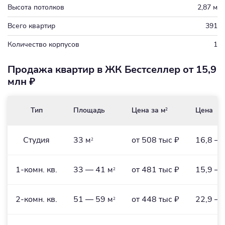
Высота потолков
2,87 м
Всего квартир
391
Количество корпусов
1
Продажа квартир в ЖК Бестселлер от 15,9
млн ₽
Тип
Площадь
Цена за м
Цена
2
Студия
33 м
от 508 тыс ₽
16,8 — 
2
1-комн. кв.
33 — 41 м
от 481 тыс ₽
15,9 — 
2
2-комн. кв.
51 — 59 м
от 448 тыс ₽
22,9 — 
2