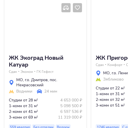
ЖК Экоград Новый
ЖК Пригор
Катуар
Сдан
Комфорт
С
Сдан
Эконом
ГК Гефест
МО
,
г.о. Лен
Зябликово
МО
,
г.о. Дмитров
,
пос.
Некрасовский
Студии
от 22 м
2
Водники
24 мин
1-комн
от 31 м
2
2-комн
от 32 м
Студии
от 28 м
4 653 000
₽
2
2
3-комн
от 51 м
1-комн
от 31 м
5 098 500
₽
2
2
2-комн
от 41 м
6 597 536
₽
2
3-комн
от 69 м
11 319 000
₽
2
559 квартир
Без отделки
Водоем
1746 квартир
С о