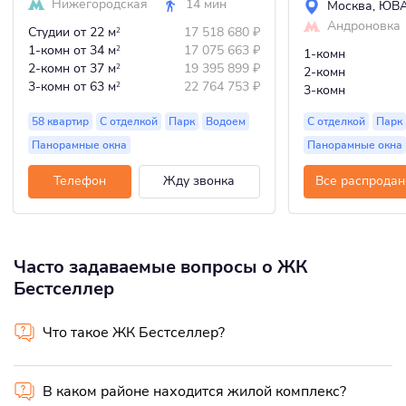
Нижегородская
14 мин
Москва
,
ЮВ
Андроновка
Студии
от 22 м
17 518 680
₽
2
1-комн
от 34 м
17 075 663
₽
2
1-комн
2-комн
от 37 м
19 395 899
₽
2
2-комн
3-комн
от 63 м
22 764 753
₽
2
3-комн
58 квартир
С отделкой
Парк
Водоем
С отделкой
Парк
Панорамные окна
Панорамные окна
Телефон
Жду звонка
Все распродан
Часто задаваемые вопросы о ЖК
Бестселлер
Что такое ЖК Бестселлер?
В каком районе находится жилой комплекс?