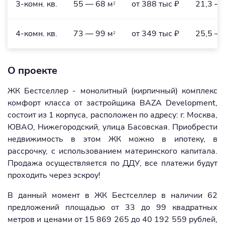
3-комн. кв.
55 — 68 м
от 388 тыс ₽
21,3 — 
2
4-комн. кв.
73 — 99 м
от 349 тыс ₽
25,5 — 
2
О проекте
ЖК Бестселлер - монолитный (кирпичный) комплекс
комфорт класса от застройщика BAZA Development,
состоит из 1 корпуса, расположен по адресу: г. Москва,
ЮВАО, Нижегородский, улица Басовская. Приобрести
недвижимость в этом ЖК можно в ипотеку, в
рассрочку, с использованием материнского капитала.
Продажа осуществляется по ДДУ, все платежи будут
проходить через эскроу!
В данный момент в ЖК Бестселлер в наличии 62
предложений площадью от 33 до 99 квадратных
метров и ценами от 15 869 265 до 40 192 559 рублей,