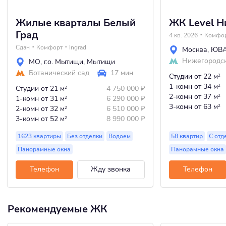
Жилые кварталы Белый
ЖК Level 
Град
4 кв. 2026
Комфо
Сдан
Комфорт
Ingrad
Москва
,
ЮВ
Нижегородс
МО
,
г.о. Мытищи
,
Мытищи
Ботанический сад
17 мин
Студии
от 22 м
2
1-комн
от 34 м
2
Студии
от 21 м
4 750 000
₽
2
2-комн
от 37 м
2
1-комн
от 31 м
6 290 000
₽
2
3-комн
от 63 м
2
2-комн
от 32 м
6 510 000
₽
2
3-комн
от 52 м
8 990 000
₽
2
1623 квартиры
Без отделки
Водоем
58 квартир
С отд
Панорамные окна
Панорамные окна
Телефон
Жду звонка
Телефон
Рекомендуемые ЖК