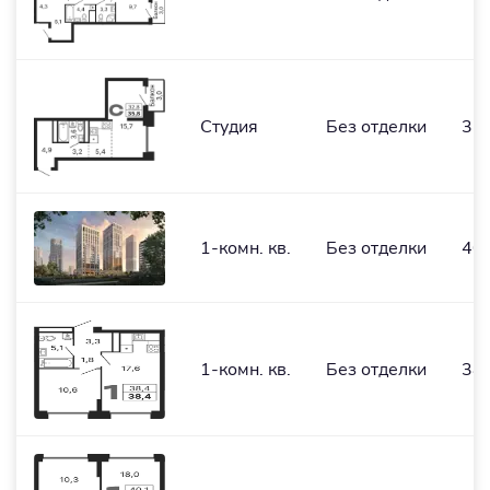
Студия
Без отделки
32,
1-комн. кв.
Без отделки
40,
1-комн. кв.
Без отделки
38,