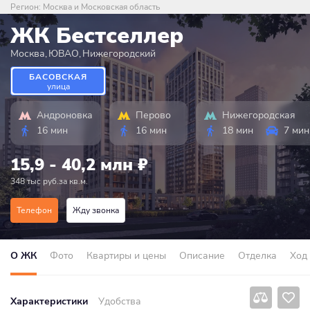
Регион:
Москва и Московская область
ЖК Бестселлер
Москва
,
ЮВАО
,
Нижегородский
БАСОВСКАЯ
улица
Андроновка
Перово
Нижегородская
16 мин
16 мин
18 мин
7 мин
15,9 - 40,2 млн
₽
348 тыс руб.за кв.м.
Телефон
Жду звонка
О ЖК
Фото
Квартиры и цены
Описание
Отделка
Ход
Характеристики
Удобства