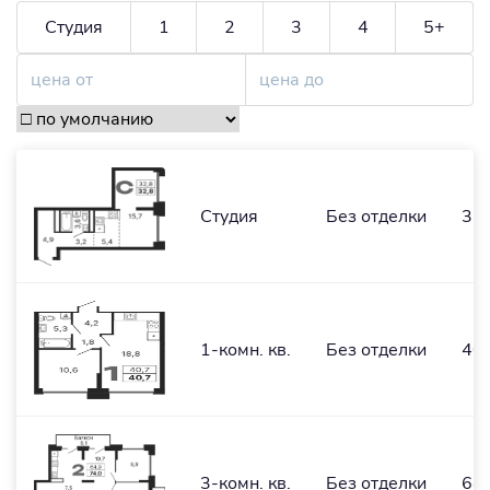
Студия
1
2
3
4
5+
Студия
Без отделки
32,
1-комн. кв.
Без отделки
40,
3-комн. кв.
Без отделки
64,