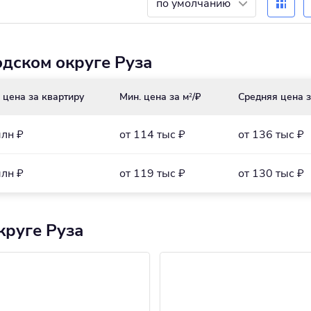
по умолчанию
дском округе Руза
 цена за квартиру
Мин. цена за м
/₽
Средняя цена з
2
млн ₽
от 114 тыс ₽
от 136 тыс ₽
млн ₽
от 119 тыс ₽
от 130 тыс ₽
круге Руза