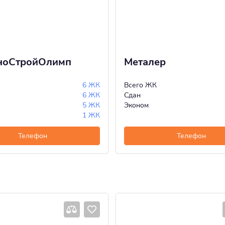
хноСтройОлимп
Металер
6 ЖК
Всего ЖК
6 ЖК
Сдан
5 ЖК
Эконом
1 ЖК
Телефон
Телефон