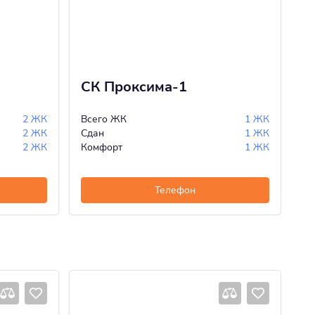
СК Проксима-1
Я
2 ЖК
Всего ЖК
1 ЖК
Вс
2 ЖК
Сдан
1 ЖК
Ст
2 ЖК
Комфорт
1 ЖК
Ко
Телефон