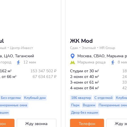
ul
ЖК Mod
тный
Центр-Инвест
Сдан
Элитный
MR Group
а
,
ЦАО
,
Таганский
Москва
,
СВАО
,
Марьина 
-город
12 мин
Марьина роща
8 ми
 162 м
153 347 502
₽
Студии
от 30 м
18
2
2
.
от 66 м
67 634 617
₽
2-комн
от 40 м
24
2
2
3-комн
от 61 м
33
2
4-комн
от 84 м
42
2
Без отделки
Клубный дом
186 квартир
С отделкой
Клубн
анорамные окна
Парк
Водоем
Панорамные окн
машин
Двор без машин
фон
Жду звонка
Телефон
Жду з