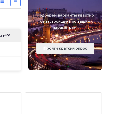
Подберём варианты квартир
от застройщика по вашим
параметрам!
а м
/₽
2
Пройти краткий опрос