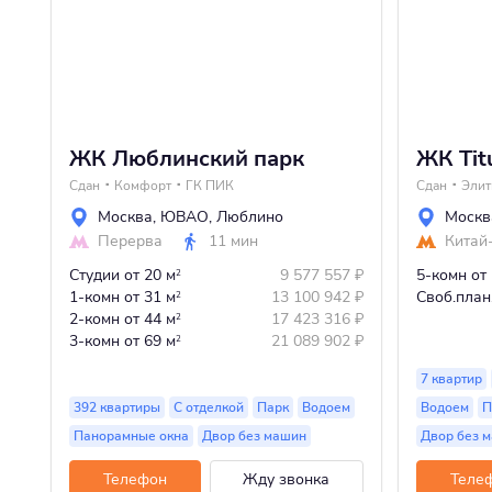
ЖК Люблинский парк
ЖК Tit
Сдан
Комфорт
ГК ПИК
Сдан
Эли
Москва
,
ЮВАО
,
Люблино
Москв
Перерва
11 мин
Китай
Студии
от 20 м
9 577 557
₽
5-комн
от
2
1-комн
от 31 м
13 100 942
₽
Своб.план
2
2-комн
от 44 м
17 423 316
₽
2
3-комн
от 69 м
21 089 902
₽
2
7 квартир
392 квартиры
С отделкой
Парк
Водоем
Водоем
П
Панорамные окна
Двор без машин
Двор без 
Телефон
Жду звонка
Теле