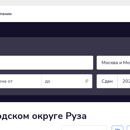
пании
Москва и Мо
ена от
до
Сдан
20
одском округе Руза