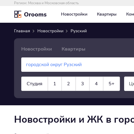
Регион:
Москва и Московская область
Orooms
Новостройки
Квартиры
Ком
Главная
Новостройки
Рузский
Новостройки
Квартиры
Студия
1
2
3
4
5+
Ц
показать все
Новостройки и ЖК в гор