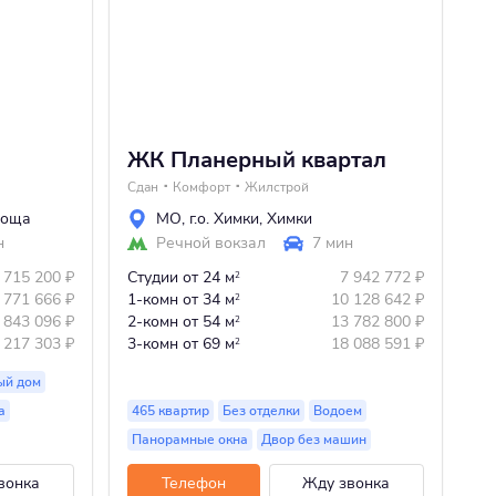
ЖК Планерный квартал
Ж
Сдан
Комфорт
Жилстрой
1 
роща
МО
,
г.о. Химки
,
Химки
н
Речной вокзал
7 мин
 715 200
₽
Студии
от 24 м
7 942 772
₽
Ст
2
 771 666
₽
1-комн
от 34 м
10 128 642
₽
1-
2
 843 096
₽
2-комн
от 54 м
13 782 800
₽
2-
2
 217 303
₽
3-комн
от 69 м
18 088 591
₽
3-
2
ый дом
а
465 квартир
Без отделки
Водоем
59
Панорамные окна
Двор без машин
П
вонка
Телефон
Жду звонка