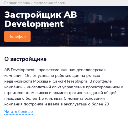
Регион:
Москва и Московская область
Застройщик AB
Development
Телефон
О застройщике
AB Development - профессиональная девелоперская
компания, 15 лет успешно работающая на рынках
недвижимости Москвы и Санкт-Петербурга. В портфеле
компании - многолетний опыт управления проектированием и
строительством жилых и административных зданий общей
площадью более 1,5 млн. кв.м. С момента основания
компания построила и ввела в эксплуатацию более 20
масштабных девелоперских проектов с бюджетом более 1,5
млрд. долларов (Жилой Комплекс премиум класса Вишневый
Сад на Мосфильмовской улице (более 150 000 кв.м),
построенный по заказу киноконцерна Мосфильм