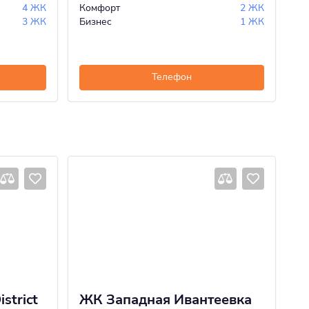
4 ЖК
Комфорт
2 ЖК
Би
3 ЖК
Бизнес
1 ЖК
Телефон
strict
ЖК Западная Ивантеевка
Ж