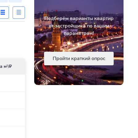
Подберём варианты квартир
от застройщика по вашим
параметрам!
Пройти краткий опрос
а м
/₽
2