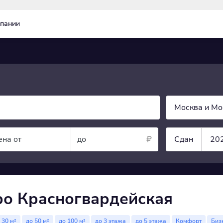
пании
Москва и Мо
ена от
до
Сдан
20
ро Красногвардейская
 30 м²
до 50 м²
до 100 м²
до 3 этажа
до 5 этажа
Комфорт
Биз