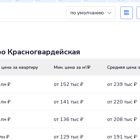
по умолчанию
ро Красногвардейская
 цена за квартиру
Мин. цена за м
/₽
Средняя цена з
2
млн ₽
от 152 тыс ₽
от 239 тыс ₽
млн ₽
от 141 тыс ₽
от 220 тыс ₽
млн ₽
от 136 тыс ₽
от 208 тыс ₽
лн ₽
от 129 тыс ₽
от 191 тыс ₽