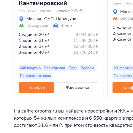
Кантемировский
Сдан
Ком
4 кв. 2026
Бизнес
Концерн РУСИЧ
Москв
Бабуш
Москва
,
ЮАО
,
Царицыно
Каширская
4 мин
Студии
от
2-комн
от
Студии
от 20 м
9 044 675
₽
2
3-комн
от
1-комн
от 31 м
11 385 288
₽
2
2-комн
от 37 м
12 597 080
₽
2
3-комн
от 48 м
16 776 242
₽
2
648 квартир
Без отделки
Парк
Водоем
20 квартир
Панорамные окна
Панорамны
Телефон
Жду звонка
Теле
На сайте orooms.ru вы найдете новостройки и ЖК у 
которых 54 жилых комплексов и 6 558 квартир в про
достигают 31,6 млн ₽, при этом стоимость квадратн