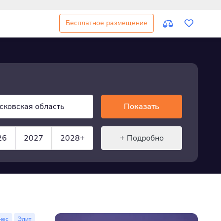
Бесплатное размещение
сковская область
Показать
26
2027
2028+
+ Подробно
нес
Элит