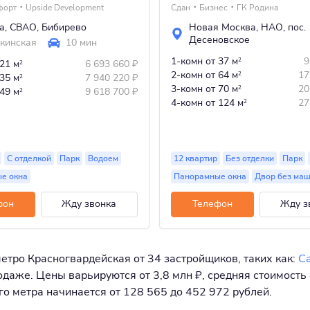
форт
Upside Development
Сдан
Бизнес
ГК Родина
а
,
СВАО
,
Бибирево
Новая Москва
,
НАО
,
пос.
Десеновское
кинская
10 мин
1-комн
от 37 м
9
2
 21 м
6 693 660
₽
2
2-комн
от 64 м
17
2
 35 м
7 940 220
₽
2
3-комн
от 70 м
20
2
 49 м
9 618 700
₽
2
4-комн
от 124 м
27
2
С отделкой
Парк
Водоем
12 квартир
Без отделки
Парк
е окна
Панорамные окна
Двор без ма
фон
Жду звонка
Телефон
Жду з
метро Красногвардейская от 34 застройщиков, таких как:
С
даже. Цены варьируются от 3,8 млн ₽, средняя стоимость 
ого метра начинается от 128 565 до 452 972 рублей.