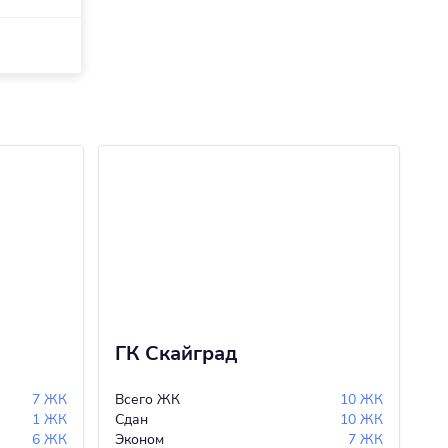
ГК Скайград
R
7 ЖК
Всего ЖК
10 ЖК
Вс
1 ЖК
Сдан
10 ЖК
Сд
6 ЖК
Эконом
7 ЖК
Ко