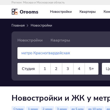
Регион:
Москва и Московская область
Orooms
Новостройки
Квартиры
Ком
Главная
Новостройки
Новостройки
Квартиры
Студия
1
2
3
4
5+
Ц
показать все
Новостройки и ЖК у мет
Студии
1-комн
2-комн
3-комн
до 5 млн
до 10 млн
до