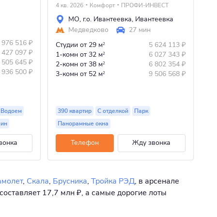
4 кв. 2026
Комфорт
ПРОФИ-ИНВЕСТ
3 
МО
,
г.о. Ивантеевка
,
Ивантеевка
Медведково
27 мин
 976 516
₽
Студии
от 29 м
5 624 113
₽
1-
2
 427 097
₽
1-комн
от 32 м
6 027 343
₽
2-
2
 505 645
₽
2-комн
от 38 м
6 802 354
₽
3-
2
 936 500
₽
3-комн
от 52 м
9 506 568
₽
4-
2
Водоем
390 квартир
С отделкой
Парк
13
шин
Панорамные окна
П
вонка
Телефон
Жду звонка
амолет
,
Скала
,
Брусника
,
Тройка РЭД
, в арсенале
составляет 17,7 млн ₽, а самые дорогие лоты