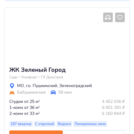
ЖК Зеленый Город
Сдан
Комфорт
ГК Домстрой
МО
,
г.о. Пушкинский
,
Зеленоградский
Бабушкинская
58 мин
Студии
от 25 м
4 452 036
₽
2
1-комн
от 36 м
6 601 391
₽
2
2-комн
от 33 м
6 160 844
₽
2
187 квартир
С отделкой
Водоем
Панорамные окна