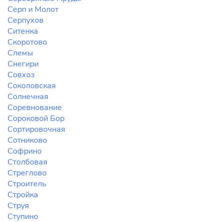
Серп и Молот
Серпухов
Ситенка
Скоротово
Слемы
Снегири
Совхоз
Соколовская
Солнечная
Соревнование
Сороковой Бор
Сортировочная
Сотниково
Софрино
Столбовая
Стреглово
Строитель
Стройка
Струя
Ступино