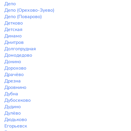
Депо
Депо (Орехово-Зуево)
Депо (Поварово)
Детково
Детская
Динамо
Дмитров
Долгопрудная
Домодедово
Донино
Дорохово
Драчёво
Дрезна
Дровнино
Дубна
Дубосеково
Дудино
Дулёво
Дюдьково
Егорьевск