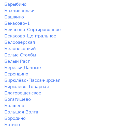
Барыбино
Бахчиванджи
Башкино
Бекасово-1
Бекасово-Сортировочное
Бекасово-Центральное
Белоозёрская
Белопесоцкий
Белые Столбы
Белый Раст
Берёзки Дачные
Берендино
Бирюлёво-Пассажирская
Бирюлёво-Товарная
Благовещенское
Богатищево
Болшево
Большая Волга
Бородино
Ботино