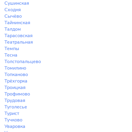
Сушинская
Сходня
Сычёво
Тайнинская
Талдом
Тарасовская
Театральная
Темпы
Тесна
Толстопальцево
Томилино
Топканово
Трёхгорка
Троицкая
Трофимово
Трудовая
Туголесье
Турист
Тучково
Уваровка