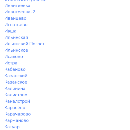
Ивантеевка
Ивантеевка-2
Иванцево
Игнатьево
Икша
Ильинская
Ильинский Погост
Ильинское
Исаково
Истра
Кабаново
Казанский
Казанское
Калинина
Калистово
Каналстрой
Карасёво
Карачарово
Карманово
Катуар