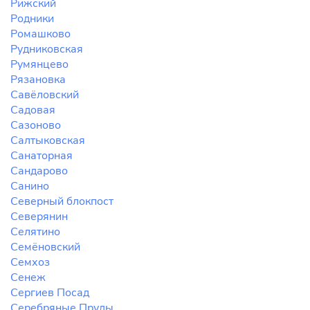
Рижский
Родники
Ромашково
Рудниковская
Румянцево
Рязановка
Савёловский
Садовая
Сазоново
Салтыковская
Санаторная
Сандарово
Санино
Северный блокпост
Северянин
Селятино
Семёновский
Семхоз
Сенеж
Сергиев Посад
Серебряные Пруды