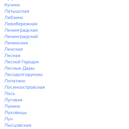
Кучино
Латышская
Лебзино
Левобережная
Ленинградская
Ленинградский
Ленинская
Ленская
Лесная
Лесной Городок
Лесные Дары
Лесодолгоруково
Лопатино
Лосиноостровская
Лось
Луговая
Лукино
Луховицы
Луч
Лысцовская