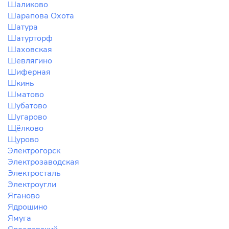
Шаликово
Шарапова Охота
Шатура
Шатурторф
Шаховская
Шевлягино
Шиферная
Шкинь
Шматово
Шубатово
Шугарово
Щёлково
Щурово
Электрогорск
Электрозаводская
Электросталь
Электроугли
Яганово
Ядрошино
Ямуга