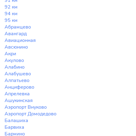
91 км
92 км
94 км
95 км
Абрамцево
Авангард
Авиационная
Авсюнино
Акри
Акулово
Алабино
Алабушево
Алпатьево
Анциферово
Апрелевка
Ашукинская
Аэропорт Внуково
Аэропорт Домодедово
Балашиха
Барвиха
Бармино