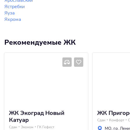
Ярославский
Ястребки
Яуза
Яхрома
Рекомендуемые ЖК
ЖК Экоград Новый
ЖК Пригор
Катуар
Сдан
Комфорт
С
Сдан
Эконом
ГК Гефест
МО
,
г.о. Лен