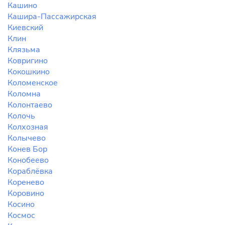
Кашино
Кашира-Пассажирская
Киевский
Клин
Клязьма
Ковригино
Кокошкино
Коломенское
Коломна
Колонтаево
Колочь
Колхозная
Колычево
Конев Бор
Конобеево
Кораблёвка
Коренево
Коровино
Косино
Космос