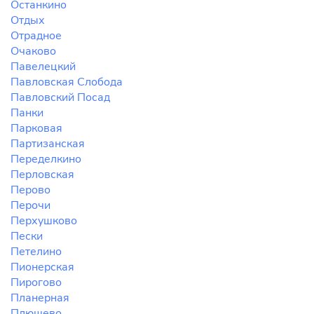
Останкино
Отдых
Отрадное
Очаково
Павелецкий
Павловская Слобода
Павловский Посад
Панки
Парковая
Партизанская
Переделкино
Перловская
Перово
Перочи
Перхушково
Пески
Петелино
Пионерская
Пирогово
Планерная
Плющево