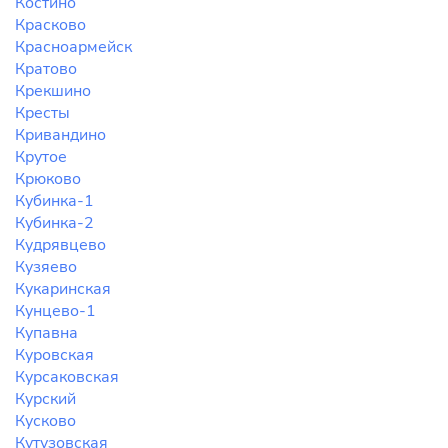
Костино
Красково
Красноармейск
Кратово
Крекшино
Кресты
Кривандино
Крутое
Крюково
Кубинка-1
Кубинка-2
Кудрявцево
Кузяево
Кукаринская
Кунцево-1
Купавна
Куровская
Курсаковская
Курский
Кусково
Кутузовская