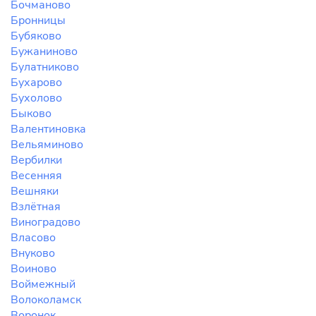
Бочманово
Бронницы
Бубяково
Бужаниново
Булатниково
Бухарово
Бухолово
Быково
Валентиновка
Вельяминово
Вербилки
Весенняя
Вешняки
Взлётная
Виноградово
Власово
Внуково
Воиново
Воймежный
Волоколамск
Воронок