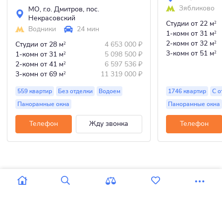
Зябликово
МО
,
г.о. Дмитров
,
пос.
Некрасовский
Студии
от 22 м
2
Водники
24 мин
1-комн
от 31 м
2
2-комн
от 32 м
Студии
от 28 м
4 653 000
₽
2
2
3-комн
от 51 м
1-комн
от 31 м
5 098 500
₽
2
2
2-комн
от 41 м
6 597 536
₽
2
3-комн
от 69 м
11 319 000
₽
2
559 квартир
Без отделки
Водоем
1746 квартир
С о
Панорамные окна
Панорамные окна
Телефон
Жду звонка
Телефон