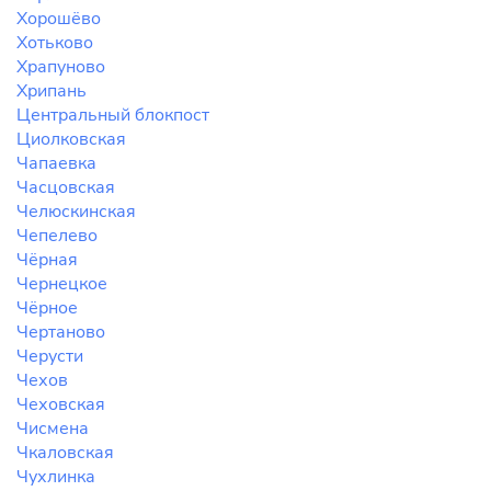
Хорошёво
Хотьково
Храпуново
Хрипань
Центральный блокпост
Циолковская
Чапаевка
Часцовская
Челюскинская
Чепелево
Чёрная
Чернецкое
Чёрное
Чертаново
Черусти
Чехов
Чеховская
Чисмена
Чкаловская
Чухлинка