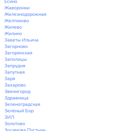
Есино
Жаворонки
Железнодорожная
Желтиково
Жилево
Жилино
Заветы Ильича
Загорново
Загорянская
Заполицы
Запрудня
Запутная
Заря
Захарово
Звенигород
Здравница
Зеленоградская
Зелёный Бор
ЗИЛ
Золотово
Зосимова Пустынь