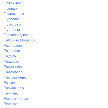
Поточино
Правда
Привалово
Пурлово
Путилово
Пушкино
Пчеловодное
Рабочий Посёлок
Радищево
Радонеж
Радуга
Раздоры
Раменское
Рассудово
Расторгуево
Ратчино
Рахманово
Реутово
Решетниково
Рижская