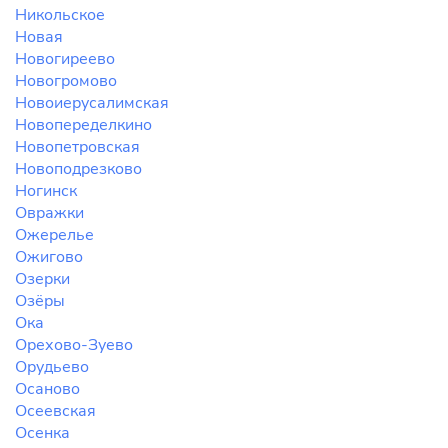
Никольское
Новая
Новогиреево
Новогромово
Новоиерусалимская
Новопеределкино
Новопетровская
Новоподрезково
Ногинск
Овражки
Ожерелье
Ожигово
Озерки
Озёры
Ока
Орехово-Зуево
Орудьево
Осаново
Осеевская
Осенка