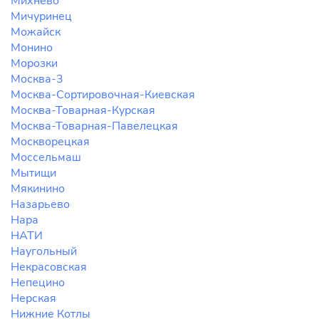
Михнево
Мичуринец
Можайск
Монино
Морозки
Москва-3
Москва-Сортировочная-Киевская
Москва-Товарная-Курская
Москва-Товарная-Павелецкая
Москворецкая
Моссельмаш
Мытищи
Мякинино
Назарьево
Нара
НАТИ
Наугольный
Некрасовская
Непецино
Нерская
Нижние Котлы