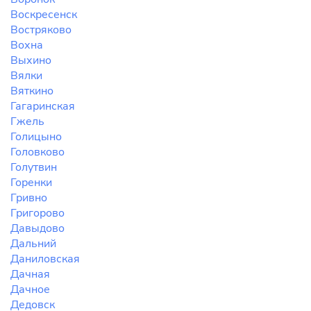
Воскресенск
Востряково
Вохна
Выхино
Вялки
Вяткино
Гагаринская
Гжель
Голицыно
Головково
Голутвин
Горенки
Гривно
Григорово
Давыдово
Дальний
Даниловская
Дачная
Дачное
Дедовск