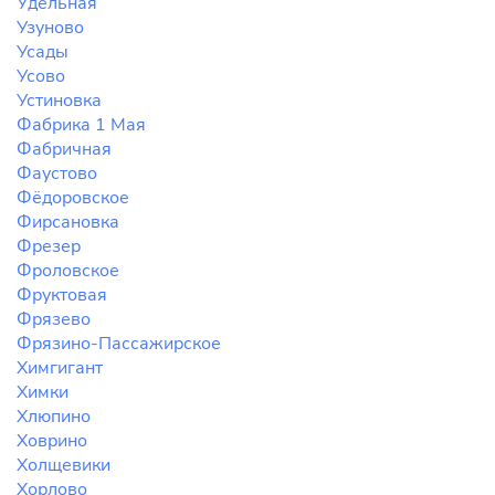
Удельная
Узуново
Усады
Усово
Устиновка
Фабрика 1 Мая
Фабричная
Фаустово
Фёдоровское
Фирсановка
Фрезер
Фроловское
Фруктовая
Фрязево
Фрязино-Пассажирское
Химгигант
Химки
Хлюпино
Ховрино
Холщевики
Хорлово