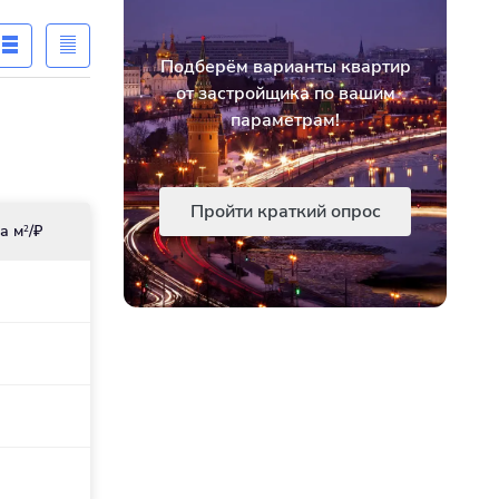
Подберём варианты квартир
от застройщика по вашим
параметрам!
Пройти краткий опрос
а м
/₽
2