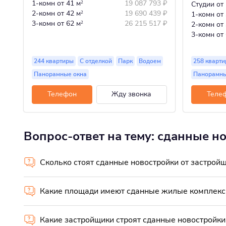
1-комн
от 41 м
19 087 793
₽
2
Студии
от
2-комн
от 42 м
19 690 439
₽
2
1-комн
от
3-комн
от 62 м
26 215 517
₽
2
2-комн
от
3-комн
от
244 квартиры
С отделкой
Парк
Водоем
258 кварти
Панорамные окна
Панорамны
Телефон
Жду звонка
Теле
Вопрос-ответ на тему: сданные н
Сколько стоят сданные новостройки от застрой
Какие площади имеют сданные жилые комплекс
Какие застройщики строят сданные новостройки