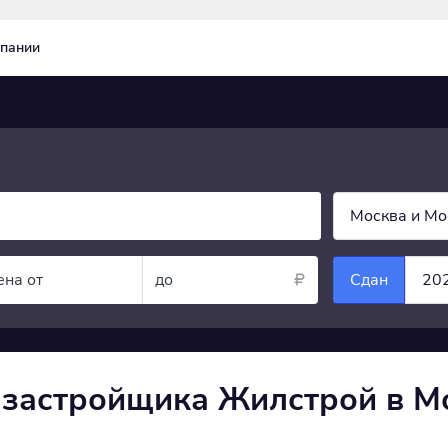
пании
Москва и Мо
ена от
до
Сдан
20
 застройщика Жилстрой в М