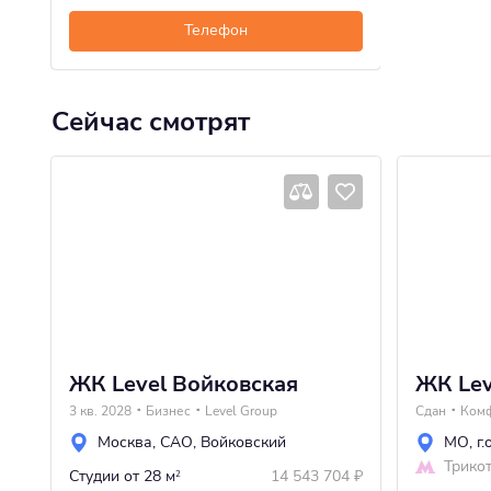
Телефон
Сейчас смотрят
ЖК Level Войковская
ЖК Lev
3 кв. 2028
Бизнес
Level Group
Сдан
Ком
Москва
,
САО
,
Войковский
МО
,
г
Трико
Студии
от 28 м
14 543 704
₽
2