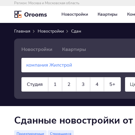
Регион:
Москва и Московская область
Orooms
Новостройки
Квартиры
Ком
Главная
Новостройки
Сдан
Новостройки
Квартиры
Студия
1
2
3
4
5+
Ц
показать все
Сданные новостройки от
Проектируемые
Строящиеся