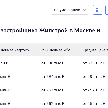
по умолчанию
 застройщика Жилстрой в Москве и
 цена за квартиру
Мин. цена за м
/₽
Средняя цена з
2
млн ₽
от 336 тыс ₽
от 336 тыс ₽
 млн ₽
от 294 тыс ₽
от 294 тыс ₽
 млн ₽
от 257 тыс ₽
от 257 тыс ₽
 млн ₽
от 262 тыс ₽
от 262 тыс ₽