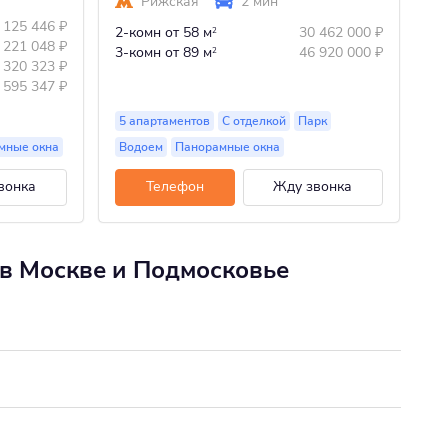
Рижская
2 мин
Ст
 125 446
₽
1-
2-комн
от 58 м
30 462 000
₽
2
 221 048
₽
2-
3-комн
от 89 м
46 920 000
₽
2
 320 323
₽
3-
 595 347
₽
5 апартаментов
С отделкой
Парк
27
мные окна
Водоем
Панорамные окна
П
вонка
Телефон
Жду звонка
 в Москве и Подмосковье