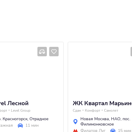
el Лесной
ЖК Квартал Марьин
форт
Level Group
Сдан
Комфорт
Самолет
.о. Красногорск
,
Отрадное
Новая Москва
,
НАО
,
пос.
Филимонковское
тажная
11 мин
Филатов Луг
15 мин