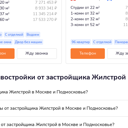
 20 м
7 271 453
₽
2
Студии
от 22 м
7
 30 м
8 933 341
₽
2
2
1-комн
от 32 м
8
 37 м
11 345 214
₽
2
2
2-комн
от 32 м
8
 60 м
17 533 270
₽
2
2
3-комн
от 52 м
11
2
р
С отделкой
Водоем
е окна
Двор без машин
96 квартир
С отделкой
Панора
фон
Жду звонка
Телефон
Жду з
овостройки от застройщика Жилстрой
щика Жилстрой в Москве и Подмосковье?
ы от застройщика Жилстрой в Москве и Подмосковье?
 от застройщика Жилстрой в Москве и Подмосковье?