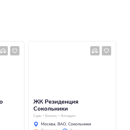
о
ЖК Резиденция
Ж
Сокольники
Сд
Сдан
Бизнес
Алладин
Москва
,
ВАО
,
Сокольники