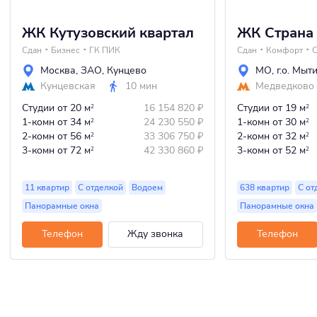
ЖК Кутузовский квартал
ЖК Страна
Сдан
Бизнес
ГК ПИК
Сдан
Комфорт
С
Москва
,
ЗАО
,
Кунцево
МО
,
г.о. Мыт
Кунцевская
10 мин
Медведково
Студии
от 20 м
16 154 820
₽
Студии
от 19 м
2
2
1-комн
от 34 м
24 230 550
₽
1-комн
от 30 м
2
2
2-комн
от 56 м
33 306 750
₽
2-комн
от 32 м
2
2
3-комн
от 72 м
42 330 860
₽
3-комн
от 52 м
2
2
11 квартир
С отделкой
Водоем
638 квартир
С от
Панорамные окна
Панорамные окна
Телефон
Жду звонка
Телефон