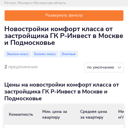
Регион:
Москва и Московская область
Развернуть фильтр
Новостройки комфорт класса от
застройщика ГК Р-Инвест в Москве
и Подмосковье
Эконом класс
Бизнес класс
Элитные
2
предложения
по умолчанию
Цены на новостройки комфорт класса от
застройщика ГК Р-Инвест в Москве и
Подмосковье
Мин. цена за
Средняя цена
Мин.
Комнатность
квартиру
за квартиру
м
/₽
2