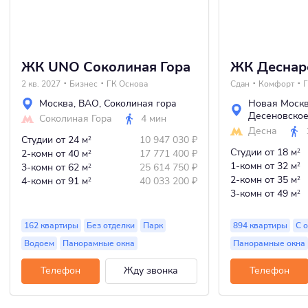
ЖК UNO Соколиная Гора
ЖК Деснар
2 кв. 2027
Бизнес
ГК Основа
Сдан
Комфорт
Г
Москва
,
ВАО
,
Соколиная гора
Новая Моск
Десеновско
Соколиная Гора
4 мин
Десна
Студии
от 24 м
10 947 030
₽
2
Студии
от 18 м
2-комн
от 40 м
17 771 400
₽
2
2
1-комн
от 32 м
3-комн
от 62 м
25 614 750
₽
2
2
2-комн
от 35 м
4-комн
от 91 м
40 033 200
₽
2
2
3-комн
от 49 м
2
162 квартиры
Без отделки
Парк
894 квартиры
С 
Водоем
Панорамные окна
Панорамные окна
Телефон
Жду звонка
Телефон