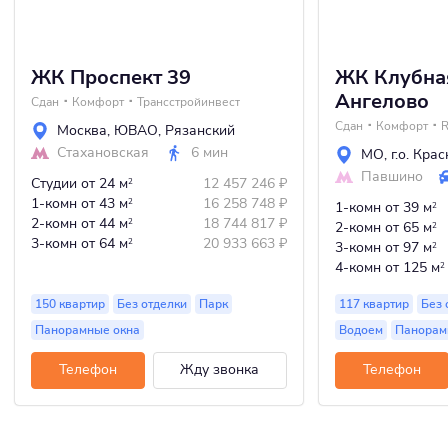
ЖК Проспект 39
ЖК Клубна
Ангелово
Сдан
Комфорт
Трансстройинвест
Сдан
Комфорт
Москва
,
ЮВАО
,
Рязанский
Стахановская
6 мин
МО
,
г.о. Кра
Павшино
Студии
от 24 м
12 457 246
₽
2
1-комн
от 43 м
16 258 748
₽
2
1-комн
от 39 м
2
2-комн
от 44 м
18 744 817
₽
2
2-комн
от 65 м
2
3-комн
от 64 м
20 933 663
₽
2
3-комн
от 97 м
2
4-комн
от 125 м
2
150 квартир
Без отделки
Парк
117 квартир
Без 
Панорамные окна
Водоем
Панорам
Телефон
Жду звонка
Телефон