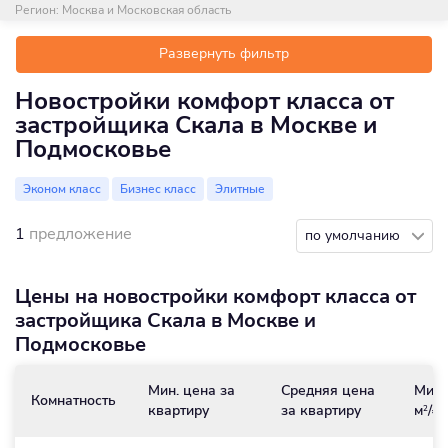
Регион:
Москва и Московская область
Развернуть фильтр
Новостройки комфорт класса от
застройщика Скала в Москве и
Подмосковье
Эконом класс
Бизнес класс
Элитные
1
предложение
по умолчанию
Цены на новостройки комфорт класса от
застройщика Скала в Москве и
Подмосковье
Мин. цена за
Средняя цена
Мин.
Комнатность
квартиру
за квартиру
м
/₽
2