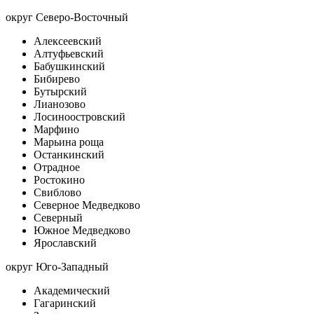
округ Северо-Восточный
Алексеевский
Алтуфьевский
Бабушкинский
Бибирево
Бутырский
Лианозово
Лосиноостровский
Марфино
Марьина роща
Останкинский
Отрадное
Ростокино
Свиблово
Северное Медведково
Северный
Южное Медведково
Ярославский
округ Юго-Западный
Академический
Гагаринский