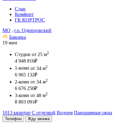
Сдан
Комфорт
ГК КОРТРОС
МО
,
г.о. Одинцовский
Баковка
19 мин
2
Студии
от 25 м
4 948 816
₽
2
1-комн
от 34 м
6 965 132
₽
2
2-комн
от 34 м
6 676 250
₽
2
3-комн
от 48 м
8 803 091
₽
1013 квартир
С отделкой
Водоем
Панорамные окна
Телефон
Жду звонка