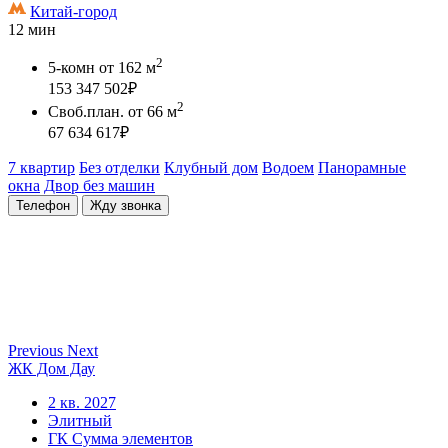
Китай-город
12 мин
2
5-комн
от 162 м
153 347 502
₽
2
Своб.план.
от 66 м
67 634 617
₽
7 квартир
Без отделки
Клубный дом
Водоем
Панорамные
окна
Двор без машин
Телефон
Жду звонка
Previous
Next
ЖК Дом Дау
2 кв. 2027
Элитный
ГК Сумма элементов