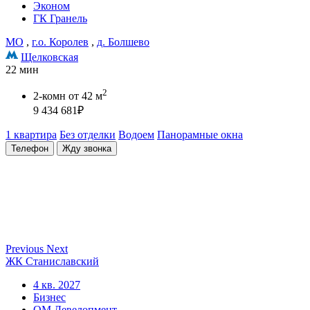
Эконом
ГК Гранель
МО
,
г.о. Королев
,
д. Болшево
Щелковская
22 мин
2
2-комн
от 42 м
9 434 681
₽
1 квартира
Без отделки
Водоем
Панорамные окна
Телефон
Жду звонка
Previous
Next
ЖК Станиславский
4 кв. 2027
Бизнес
ОМ Девелопмент