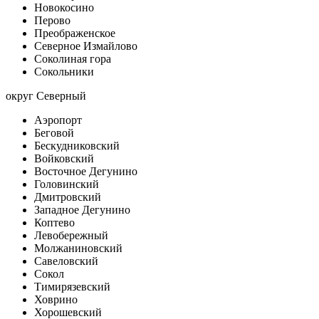
Новокосино
Перово
Преображенское
Северное Измайлово
Соколиная гора
Сокольники
округ Северный
Аэропорт
Беговой
Бескудниковский
Войковский
Восточное Дегунино
Головинский
Дмитровский
Западное Дегунино
Коптево
Левобережный
Молжаниновский
Савеловский
Сокол
Тимирязевский
Ховрино
Хорошевский