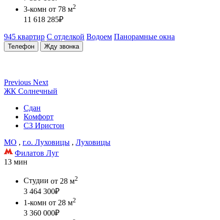
2
3-комн
от 78 м
11 618 285
₽
945 квартир
С отделкой
Водоем
Панорамные окна
Телефон
Жду звонка
Previous
Next
ЖК Солнечный
Сдан
Комфорт
СЗ Иристон
МО
,
г.о. Луховицы
,
Луховицы
Филатов Луг
13 мин
2
Студии
от 28 м
3 464 300
₽
2
1-комн
от 28 м
3 360 000
₽