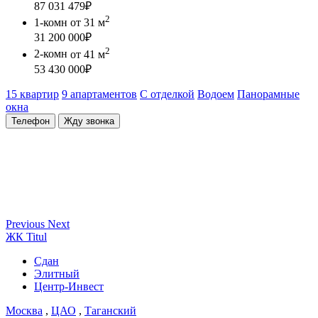
87 031 479
₽
2
1-комн
от 31 м
31 200 000
₽
2
2-комн
от 41 м
53 430 000
₽
15 квартир
9 апартаментов
С отделкой
Водоем
Панорамные
окна
Телефон
Жду звонка
Previous
Next
ЖК Titul
Сдан
Элитный
Центр-Инвест
Москва
,
ЦАО
,
Таганский