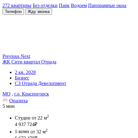
272 квартиры
Без отделки
Парк
Водоем
Панорамные окна
Телефон
Жду звонка
Previous
Next
ЖК Сити квартал Отрада
2 кв. 2028
Бизнес
СЗ Отрада Девелопмент
МО
,
г.о. Красногорск
Опалиха
5 мин
2
Студии
от 22 м
4 937 724
₽
2
1-комн
от 32 м