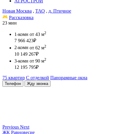
АГРОСТРОЙ
Новая Москва
,
ТАО
,
д. Птичное
Рассказовка
23 мин
2
1-комн
от 43 м
7 966 423
₽
2
2-комн
от 62 м
10 149 267
₽
2
3-комн
от 90 м
12 195 795
₽
75 квартир
С отделкой
Панорамные окна
Телефон
Жду звонка
Previous
Next
ЖК Равновесие