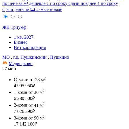
по цене за м² дешевле
↓ по сроку сдачи позднее
↑ по сроку
сдачи раньше
⮔ самые новые
ЖК Триумф
1 кв. 2027
Бизнес
Вит корпорация
МО
,
г.о. Пушкинский
,
Пушкино
Медведково
27 мин
2
Студии
от 28 м
4 995 950
₽
2
1-комн
от 36 м
6 280 500
₽
2
2-комн
от 41 м
7 026 390
₽
2
3-комн
от 90 м
17 142 100
₽