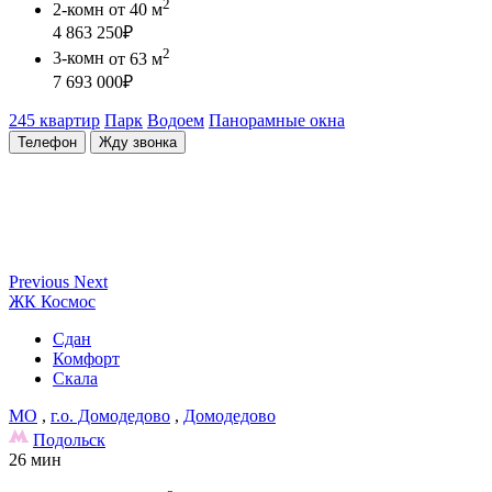
2
2-комн
от 40 м
4 863 250
₽
2
3-комн
от 63 м
7 693 000
₽
245 квартир
Парк
Водоем
Панорамные окна
Телефон
Жду звонка
Previous
Next
ЖК Космос
Сдан
Комфорт
Скала
МО
,
г.о. Домодедово
,
Домодедово
Подольск
26 мин