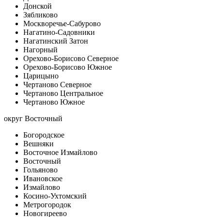
Донской
Зябликово
Москворечье-Сабурово
Нагатино-Садовники
Нагатинский Затон
Нагорный
Орехово-Борисово Северное
Орехово-Борисово Южное
Царицыно
Чертаново Северное
Чертаново Центральное
Чертаново Южное
округ Восточный
Богородское
Вешняки
Восточное Измайлово
Восточный
Гольяново
Ивановское
Измайлово
Косино-Ухтомский
Метрогородок
Новогиреево