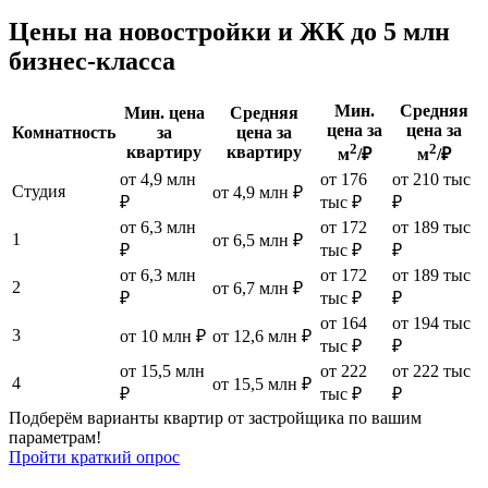
Цены на новостройки и ЖК до 5 млн
бизнес-класса
Мин.
Средняя
Мин. цена
Средняя
цена за
цена за
Комнатность
за
цена за
2
2
квартиру
квартиру
м
/₽
м
/₽
от 4,9 млн
от 176
от 210 тыс
Студия
от 4,9 млн ₽
₽
тыс ₽
₽
от 6,3 млн
от 172
от 189 тыс
1
от 6,5 млн ₽
₽
тыс ₽
₽
от 6,3 млн
от 172
от 189 тыс
2
от 6,7 млн ₽
₽
тыс ₽
₽
от 164
от 194 тыс
3
от 10 млн ₽
от 12,6 млн ₽
тыс ₽
₽
от 15,5 млн
от 222
от 222 тыс
4
от 15,5 млн ₽
₽
тыс ₽
₽
Подберём варианты квартир от застройщика по вашим
параметрам!
Пройти краткий опрос