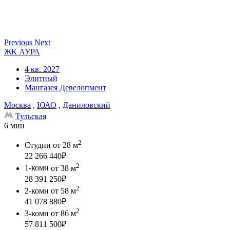
Previous
Next
ЖК АУРА
4 кв. 2027
Элитный
Мангазея Девелопмент
Москва
,
ЮАО
,
Даниловский
Тульская
6 мин
2
Студии
от 28 м
22 266 440
₽
2
1-комн
от 38 м
28 391 250
₽
2
2-комн
от 58 м
41 078 880
₽
2
3-комн
от 86 м
57 811 500
₽