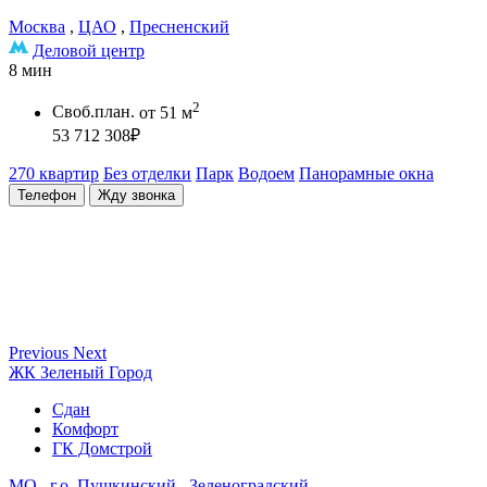
Москва
,
ЦАО
,
Пресненский
Деловой центр
8 мин
2
Своб.план.
от 51 м
53 712 308
₽
270 квартир
Без отделки
Парк
Водоем
Панорамные окна
Телефон
Жду звонка
Previous
Next
ЖК Зеленый Город
Сдан
Комфорт
ГК Домстрой
МО
,
г.о. Пушкинский
,
Зеленоградский