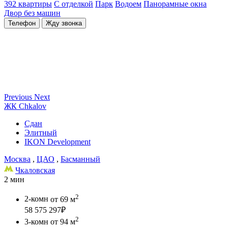
392 квартиры
С отделкой
Парк
Водоем
Панорамные окна
Двор без машин
Телефон
Жду звонка
Previous
Next
ЖК Сhkalov
Сдан
Элитный
IKON Development
Москва
,
ЦАО
,
Басманный
Чкаловская
2 мин
2
2-комн
от 69 м
58 575 297
₽
2
3-комн
от 94 м