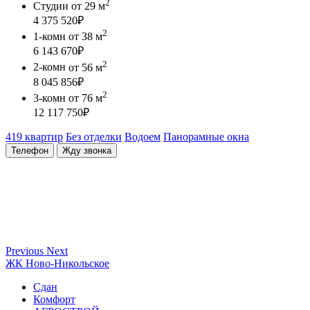
2
Студии
от 29 м
4 375 520
₽
2
1-комн
от 38 м
6 143 670
₽
2
2-комн
от 56 м
8 045 856
₽
2
3-комн
от 76 м
12 117 750
₽
419 квартир
Без отделки
Водоем
Панорамные окна
Телефон
Жду звонка
Previous
Next
ЖК Ново-Никольское
Сдан
Комфорт