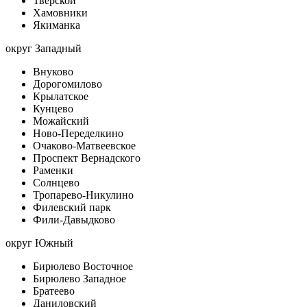
Тверской
Хамовники
Якиманка
округ Западный
Внуково
Дорогомилово
Крылатское
Кунцево
Можайский
Ново-Переделкино
Очаково-Матвеевское
Проспект Вернадского
Раменки
Солнцево
Тропарево-Никулино
Филевский парк
Фили-Давыдково
округ Южный
Бирюлево Восточное
Бирюлево Западное
Братеево
Даниловский