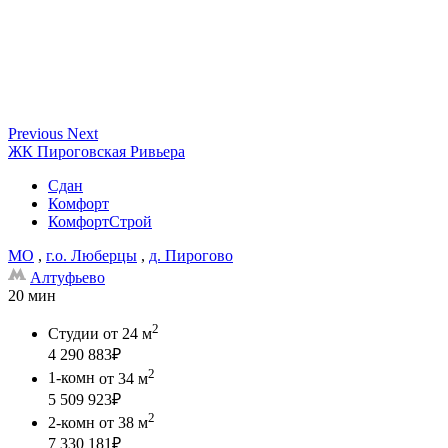
Previous
Next
ЖК Пироговская Ривьера
Сдан
Комфорт
КомфортСтрой
МО
,
г.о. Люберцы
,
д. Пирогово
Алтуфьево
20 мин
2
Студии
от 24 м
4 290 883
₽
2
1-комн
от 34 м
5 509 923
₽
2
2-комн
от 38 м
7 330 181
₽