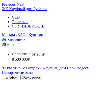
Previous
Next
ЖК Клубный дом Рублево
Сдан
Элитный
СЗ УНИВЕРСАЛЬ
Москва
,
ЗАО
,
Кунцево
Мякинино
20 мин
2
Своб.план.
от 25 м
8 500 000
₽
97 квартир
Без отделки
Клубный дом
Парк
Водоем
Панорамные окна
Телефон
Жду звонка