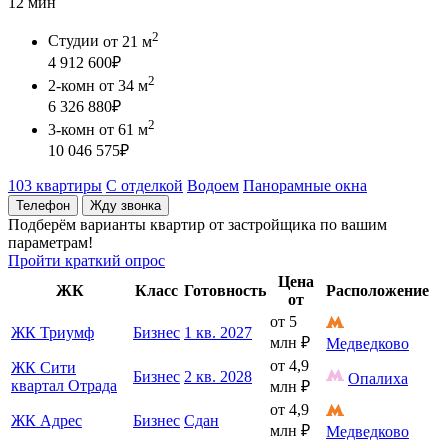
12 мин
2
Студии
от 21 м
4 912 600
₽
2
2-комн
от 34 м
6 326 880
₽
2
3-комн
от 61 м
10 046 575
₽
103 квартиры
С отделкой
Водоем
Панорамные окна
Телефон
Жду звонка
Подберём варианты квартир от застройщика по вашим
параметрам!
Пройти краткий опрос
Цена
ЖК
Класс
Готовность
Расположение
от
от 5
ЖК Триумф
Бизнес
1 кв. 2027
млн
₽
Медведково
от 4,9
ЖК Сити
Бизнес
2 кв. 2028
Опалиха
квартал Отрада
млн
₽
от 4,9
ЖК Адрес
Бизнес
Сдан
млн
₽
Медведково