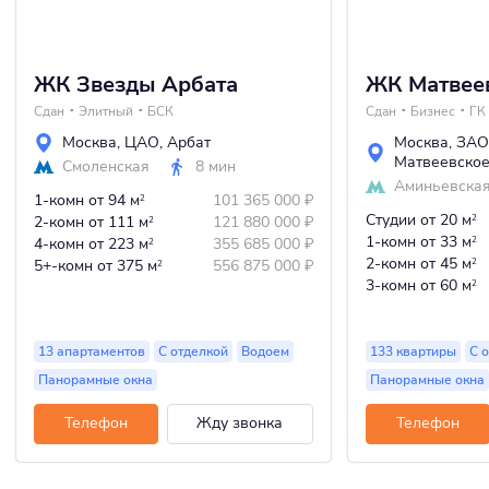
ЖК Звезды Арбата
ЖК Матвее
Сдан
Элитный
БСК
Сдан
Бизнес
ГК
Москва
,
ЦАО
,
Арбат
Москва
,
ЗАО
Матвеевско
Смоленская
8 мин
Аминьевска
1-комн
от 94 м
101 365 000
₽
2
Студии
от 20 м
2-комн
от 111 м
121 880 000
₽
2
2
1-комн
от 33 м
4-комн
от 223 м
355 685 000
₽
2
2
2-комн
от 45 м
5+-комн
от 375 м
556 875 000
₽
2
2
3-комн
от 60 м
2
13 апартаментов
С отделкой
Водоем
133 квартиры
С 
Панорамные окна
Панорамные окна
Телефон
Жду звонка
Телефон