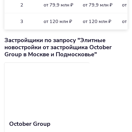
2
от 79,9 млн ₽
от 79,9 млн ₽
от 1
3
от 120 млн ₽
от 120 млн ₽
от 1
Застройщики по запросу "Элитные
новостройки от застройщика October
Group в Москве и Подмосковье"
October Group