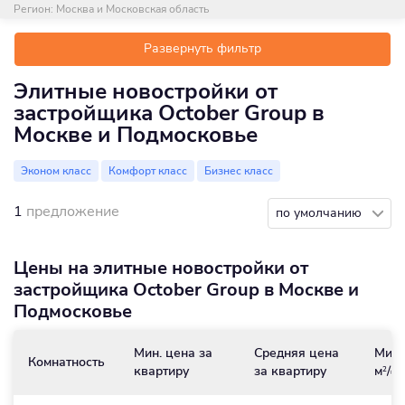
Регион:
Москва и Московская область
Развернуть фильтр
Элитные новостройки от
застройщика October Group в
Москве и Подмосковье
Эконом класс
Комфорт класс
Бизнес класс
1
предложение
по умолчанию
Цены на элитные новостройки от
застройщика October Group в Москве и
Подмосковье
Мин. цена за
Средняя цена
Мин.
Комнатность
квартиру
за квартиру
м
/₽
2