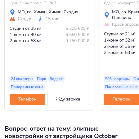
Сдан
Комфорт
СЗ РКП
Сдан
Комфорт
Г
МО
,
г.о. Химки
,
Химки
,
Сходня
МО
,
г.о. Кра
Павшино
Сходня
15 мин
Красногорск
Студии
от 35 м
6 205 620
₽
2
Студии
от 21 м
1-комн
от 40 м
6 550 500
₽
2
2
1-комн
от 32 м
2-комн
от 58 м
9 750 000
₽
2
2
2-комн
от 35 м
2
3-комн
от 53 м
2
24 квартиры
Парк
Водоем
503 квартиры
С 
Панорамные окна
Панорамные окна
Телефон
Жду звонка
Телефон
Вопрос-ответ на тему: элитные
новостройки от застройщика October