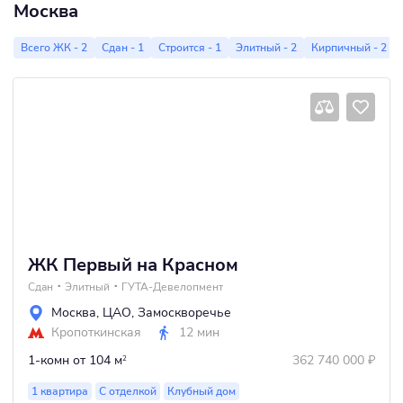
Москва
девелопмент, ориентированный на потребности как человека,
так и городских сообществ. Социальная ответственность один
Всего ЖК - 2
Сдан - 1
Строится - 1
Элитный - 2
Кирпичный - 2
из основополагающих принципов работы ГУТА-
ДЕВЕЛОПМЕНТ. Компания на протяжении многих лет
поддерживает различные проекты в области культуры,
искусства, спорта и социальной сферы.
ЖК Первый на Красном
Сдан
Элитный
ГУТА-Девелопмент
Москва
,
ЦАО
,
Замоскворечье
Кропоткинская
12 мин
1-комн
от 104 м
362 740 000
₽
2
1 квартира
С отделкой
Клубный дом