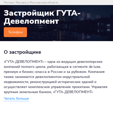
Регион:
Москва и Московская область
Застройщик ГУТА-
Девелопмент
Телефон
О застройщике
«ГУТА-ДЕВЕЛОПМЕНТ» – одна из ведущих девелоперских
компаний полного цикла, работающая в сегменте de luxe,
премиум и бизнес-класса в России и за рубежом. Компания
также занимается девелопментом индустриальной
недвижимости, реконструкцией исторических зданий и
осуществляет комплексное управление проектами. Управляя
крупным земельным банком, «ГУТА-ДЕВЕЛОПМЕНТ»
реализует комплексный подход для освоения и развития
территорий, предназначенных для строительства
ультрасовременных объектов недвижимости в Москве и
регионах. В основе нашего подхода интеллектуальный