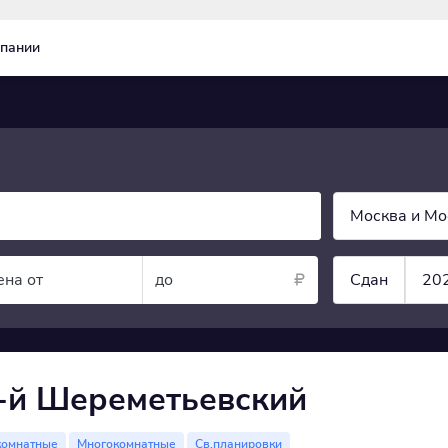
пании
Москва и Мо
ена от
до
Сдан
20
-й Шереметьевский
комнатные
Многокомнатные
Св.планировки