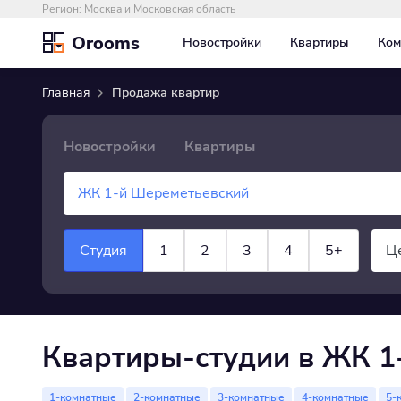
Регион:
Москва и Московская область
Orooms
Новостройки
Квартиры
Ком
Главная
Продажа квартир
Новостройки
Квартиры
Студия
1
2
3
4
5+
Ц
×
Квартира
показать все
Квартиры-студии в ЖК 1
1-комнатные
2-комнатные
3-комнатные
4-комнатные
5-