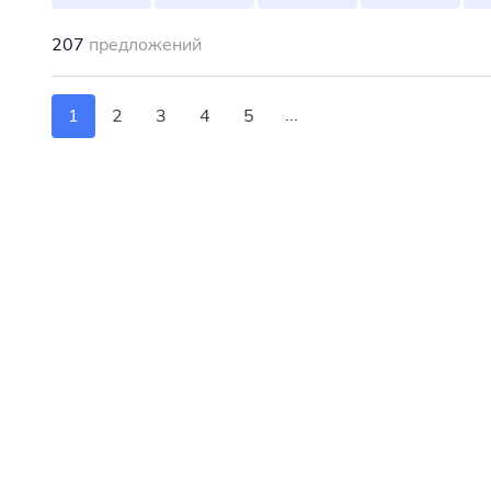
207
предложений
...
1
2
3
4
5