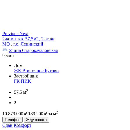
Previous
Next
2-комн. кв. 57,5м² , 2 этаж
МО
,
г.о. Ленинский
Улица Старокачаловская
9 мин
Дом
ЖК Восточное Бутово
Застройщик
ГК ПИК
2
57,5 м
2
2
10 879 000
₽
189 200
₽
за м
Телефон
Жду звонка
Сдан
Комфорт