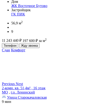
Дом
ЖК Восточное Бутово
Застройщик
ГК ПИК
2
56,9 м
9
2
11 243 440
₽
197 600
₽
за м
Телефон
Жду звонка
Сдан
Комфорт
Previous
Next
2-комн. кв. 51,4м² , 16 этаж
МО
,
г.о. Ленинский
Улица Старокачаловская
9 мин