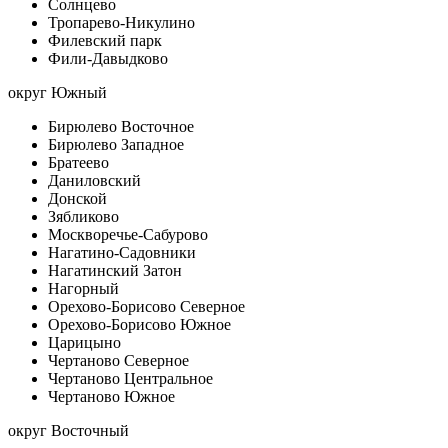
Солнцево
Тропарево-Никулино
Филевский парк
Фили-Давыдково
округ Южный
Бирюлево Восточное
Бирюлево Западное
Братеево
Даниловский
Донской
Зябликово
Москворечье-Сабурово
Нагатино-Садовники
Нагатинский Затон
Нагорный
Орехово-Борисово Северное
Орехово-Борисово Южное
Царицыно
Чертаново Северное
Чертаново Центральное
Чертаново Южное
округ Восточный