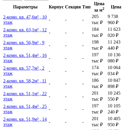
Цена
Параметры
Корпус
Секция
Тип
Цена
2
за м
205
9 738
2-комн. кв. 47,6м² , 10
-
-
-
этаж
тыс
₽
960
₽
184
11 623
2-комн. кв. 63,1м² , 12
-
-
-
этаж
тыс
₽
020
₽
198
11 243
2-комн. кв. 56,9м² , 9
-
-
-
этаж
тыс
₽
440
₽
197
10 136
2-комн. кв. 51,4м² , 16
-
-
-
этаж
тыс
₽
080
₽
174
10 064
2-комн. кв. 57,7м² , 2
-
-
-
этаж
тыс
₽
034
₽
186
10 847
2-комн. кв. 58,2м² , 11
-
-
-
этаж
тыс
₽
898
₽
201
10 245
2-комн. кв. 51,1м² , 22
-
-
-
этаж
тыс
₽
550
₽
197
10 105
2-комн. кв. 51,4м² , 25
-
-
-
этаж
тыс
₽
240
₽
201
10 405
2-комн. кв. 51,9м² , 14
-
-
-
этаж
тыс
₽
950
₽