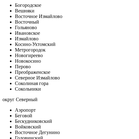
Богородское
Вешняки
Восточное Измайлово
Восточный
Гольяново
Ивановское
Измайлово
Косино-Ухтомский
Метрогородок
Новогиреево
Новокосино
Перово
Преображенское
Северное Измайлово
Соколиная гора
Сокольники
округ Северный
Аэропорт
Беговой
Бескудниковский
Войковский
Восточное Дегунино
Головинский