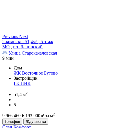
Previous
Next
2-комн. кв. 51,4м² , 5 этаж
МО
,
г.о. Ленинский
Улица Старокачаловская
9 мин
Дом
ЖК Восточное Бутово
Застройщик
ГК ПИК
2
51,4 м
5
2
9 966 460
₽
193 900
₽
за м
Телефон
Жду звонка
Сдан
Комфорт