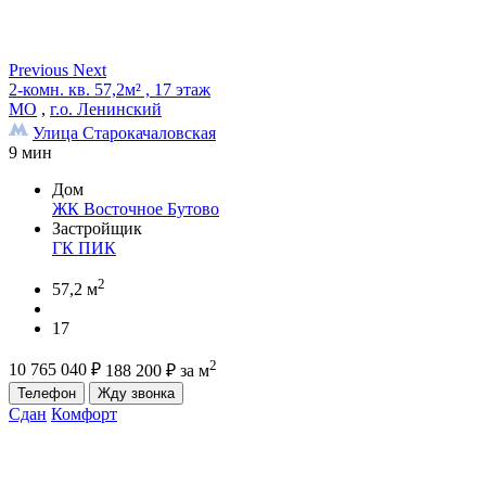
Previous
Next
2-комн. кв. 57,2м² , 17 этаж
МО
,
г.о. Ленинский
Улица Старокачаловская
9 мин
Дом
ЖК Восточное Бутово
Застройщик
ГК ПИК
2
57,2 м
17
2
10 765 040
₽
188 200
₽
за м
Телефон
Жду звонка
Сдан
Комфорт