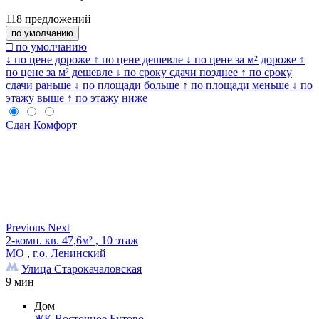
118
предложений
по умолчанию
□ по умолчанию
↓ по цене дороже
↑ по цене дешевле
↓ по цене за м² дороже
↑
по цене за м² дешевле
↓ по сроку сдачи позднее
↑ по сроку
сдачи раньше
↓ по площади больше
↑ по площади меньше
↓ по
этажу выше
↑ по этажу ниже
Сдан
Комфорт
Previous
Next
2-комн. кв. 47,6м² , 10 этаж
МО
,
г.о. Ленинский
Улица Старокачаловская
9 мин
Дом
ЖК Восточное Бутово