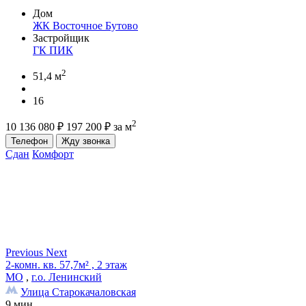
Дом
ЖК Восточное Бутово
Застройщик
ГК ПИК
2
51,4 м
16
2
10 136 080
₽
197 200
₽
за м
Телефон
Жду звонка
Сдан
Комфорт
Previous
Next
2-комн. кв. 57,7м² , 2 этаж
МО
,
г.о. Ленинский
Улица Старокачаловская
9 мин