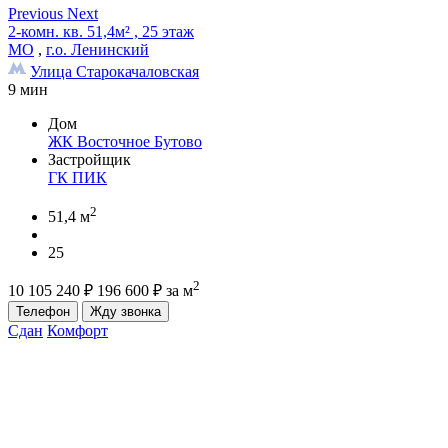
Previous
Next
2-комн. кв. 51,4м² , 25 этаж
МО
,
г.о. Ленинский
Улица Старокачаловская
9 мин
Дом
ЖК Восточное Бутово
Застройщик
ГК ПИК
2
51,4 м
25
2
10 105 240
₽
196 600
₽
за м
Телефон
Жду звонка
Сдан
Комфорт