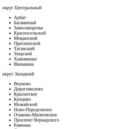
округ Центральный
Арбат
Басманный
Замоскворечье
Красносельский
Мещанский
Пресненский
Таганский
Тверской
Хамовники
Якиманка
округ Западный
Внуково
Дорогомилово
Крылатское
Кунцево
Можайский
Ново-Переделкино
Очаково-Матвеевское
Проспект Вернадского
Раменки