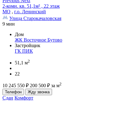
Previous
Next
2-комн. кв. 51,1м² , 22 этаж
МО
,
г.о. Ленинский
Улица Старокачаловская
9 мин
Дом
ЖК Восточное Бутово
Застройщик
ГК ПИК
2
51,1 м
22
2
10 245 550
₽
200 500
₽
за м
Телефон
Жду звонка
Сдан
Комфорт