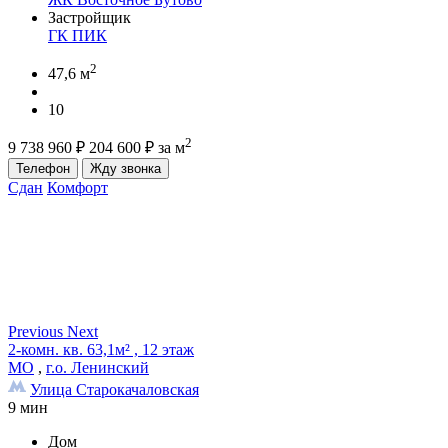
Застройщик
ГК ПИК
2
47,6 м
10
2
9 738 960
₽
204 600
₽
за м
Телефон
Жду звонка
Сдан
Комфорт
Previous
Next
2-комн. кв. 63,1м² , 12 этаж
МО
,
г.о. Ленинский
Улица Старокачаловская
9 мин
Дом