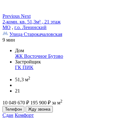
Previous
Next
2-комн. кв. 51,3м² , 21 этаж
МО
,
г.о. Ленинский
Улица Старокачаловская
9 мин
Дом
ЖК Восточное Бутово
Застройщик
ГК ПИК
2
51,3 м
21
2
10 049 670
₽
195 900
₽
за м
Телефон
Жду звонка
Сдан
Комфорт