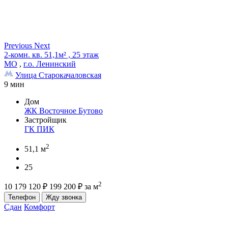
Previous
Next
2-комн. кв. 51,1м² , 25 этаж
МО
,
г.о. Ленинский
Улица Старокачаловская
9 мин
Дом
ЖК Восточное Бутово
Застройщик
ГК ПИК
2
51,1 м
25
2
10 179 120
₽
199 200
₽
за м
Телефон
Жду звонка
Сдан
Комфорт