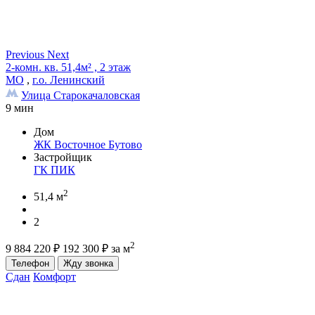
Previous
Next
2-комн. кв. 51,4м² , 2 этаж
МО
,
г.о. Ленинский
Улица Старокачаловская
9 мин
Дом
ЖК Восточное Бутово
Застройщик
ГК ПИК
2
51,4 м
2
2
9 884 220
₽
192 300
₽
за м
Телефон
Жду звонка
Сдан
Комфорт