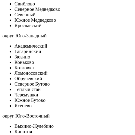
Свиблово
Северное Медведково
Северный
Южное Медведково
Ярославский
округ Юго-Западный
Академический
Гагаринский
Зюзино
Коньково
Котловка
Ломоносовский
Обручевский
Северное Бутово
Теплый стан
Черемушки
Южное Бутово
Ясенево
округ Юго-Восточный
Выхино-Жулебино
Капотня