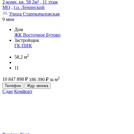
2-комн. кв. 58,2м² , 11 этаж
МО
,
г.о. Ленинский
Улица Старокачаловская
9 мин
Дом
ЖК Восточное Бутово
Застройщик
ГК ПИК
2
58,2 м
11
2
10 847 898
₽
186 390
₽
за м
Телефон
Жду звонка
Сдан
Комфорт