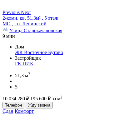
Previous
Next
2-комн. кв. 51,3м² , 5 этаж
МО
,
г.о. Ленинский
Улица Старокачаловская
9 мин
Дом
ЖК Восточное Бутово
Застройщик
ГК ПИК
2
51,3 м
5
2
10 034 280
₽
195 600
₽
за м
Телефон
Жду звонка
Сдан
Комфорт