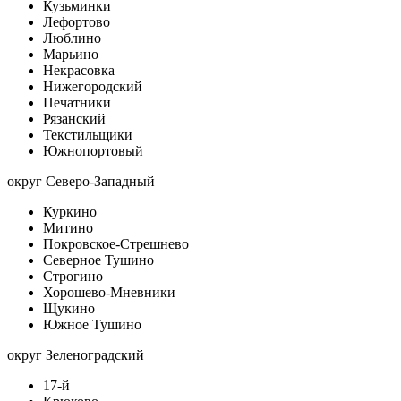
Кузьминки
Лефортово
Люблино
Марьино
Некрасовка
Нижегородский
Печатники
Рязанский
Текстильщики
Южнопортовый
округ Северо-Западный
Куркино
Митино
Покровское-Стрешнево
Северное Тушино
Строгино
Хорошево-Мневники
Щукино
Южное Тушино
округ Зеленоградский
17-й