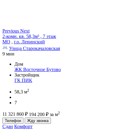
Previous
Next
2-комн. кв. 58,3м² , 7 этаж
МО
,
г.о. Ленинский
Улица Старокачаловская
9 мин
Дом
ЖК Восточное Бутово
Застройщик
ГК ПИК
2
58,3 м
7
2
11 321 860
₽
194 200
₽
за м
Телефон
Жду звонка
Сдан
Комфорт