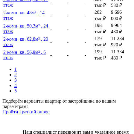
-
-
-
этаж
тыс
₽
580
₽
202
9 696
2-комн. кв. 48м² , 14
-
-
-
этаж
тыс
₽
000
₽
198
9 964
2-комн. кв. 50,3м² , 24
-
-
-
этаж
тыс
₽
430
₽
179
11 234
2-комн. кв. 62,8м² , 20
-
-
-
этаж
тыс
₽
920
₽
199
11 334
2-комн. кв. 56,9м² , 5
-
-
-
этаж
тыс
₽
480
₽
1
2
3
4
5
Подберём варианты квартир от застройщика по вашим
параметрам!
Пройти краткий опрос
Наш специалист перезвонит вам в указанное время