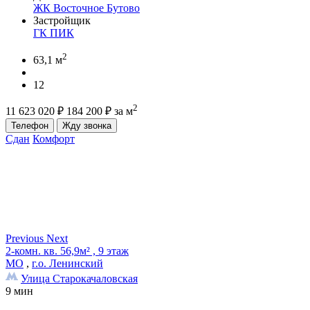
ЖК Восточное Бутово
Застройщик
ГК ПИК
2
63,1 м
12
2
11 623 020
₽
184 200
₽
за м
Телефон
Жду звонка
Сдан
Комфорт
Previous
Next
2-комн. кв. 56,9м² , 9 этаж
МО
,
г.о. Ленинский
Улица Старокачаловская
9 мин