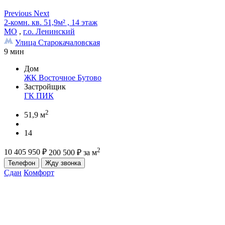
Previous
Next
2-комн. кв. 51,9м² , 14 этаж
МО
,
г.о. Ленинский
Улица Старокачаловская
9 мин
Дом
ЖК Восточное Бутово
Застройщик
ГК ПИК
2
51,9 м
14
2
10 405 950
₽
200 500
₽
за м
Телефон
Жду звонка
Сдан
Комфорт