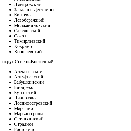
Дмитровский
Западное Дегунино
Коптево
Левобережный
Молжаниновский
Савеловский
Сокол
Тимирязевский
Ховрино
Хорошевский
округ Северо-Восточный
Алексеевский
Алтуфьевский
Бабушкинский
Бибирево
Бутырский
Лианозово
Лосиноостровский
Марфино
Марьина роща
Останкинский
Отрадное
Ростокино