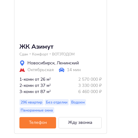
ЖК Азимут
Сдан
Комфорт
ВОТЭТОДОМ
Новосибирск
,
Ленинский
Октябрьская
14 мин
1-комн
от 26 м
2 570 000
₽
2
2-комн
от 37 м
3 330 000
₽
2
3-комн
от 87 м
6 460 000
₽
2
296 квартир
Без отделки
Водоем
Панорамные окна
Телефон
Жду звонка