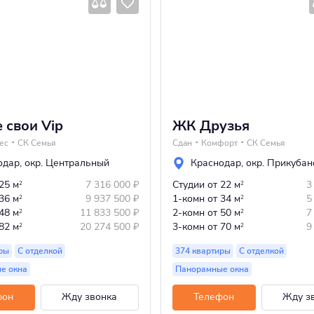
 свои Vip
ЖК Друзья
ес
СК Семья
Сдан
Комфорт
СК Семья
одар
,
окр. Центральный
Краснодар
,
окр. Прикубан
 25 м
7 316 000
₽
Студии
от 22 м
3
2
2
 36 м
9 937 500
₽
1-комн
от 34 м
5
2
2
 48 м
11 833 500
₽
2-комн
от 50 м
7
2
2
 82 м
20 274 500
₽
3-комн
от 70 м
9
2
2
иры
С отделкой
374 квартиры
С отделкой
е окна
Панорамные окна
фон
Жду звонка
Телефон
Жду з