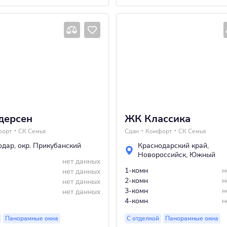
дерсен
ЖК Классика
форт
СК Семья
Сдан
Комфорт
СК Семья
одар
,
окр. Прикубанский
Краснодарский край
,
Новороссийск
,
Южный
нет данных
1-комн
н
нет данных
2-комн
н
нет данных
3-комн
н
нет данных
4-комн
н
Панорамные окна
С отделкой
Панорамные окна