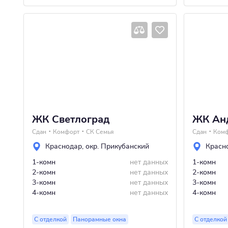
ЖК Светлоград
ЖК Ан
Сдан
Комфорт
СК Семья
Сдан
Ком
Краснодар
,
окр. Прикубанский
Красн
1-комн
нет данных
1-комн
2-комн
нет данных
2-комн
3-комн
нет данных
3-комн
4-комн
нет данных
4-комн
С отделкой
Панорамные окна
С отделкой