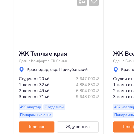
ЖК Теплые края
ЖК Все
Сдан
Комфорт
СК Семья
Сдан
Бизн
Краснодар
,
окр. Прикубанский
Красн
Студии
от 20 м
3 647 000
₽
Студии
от
2
1-комн
от 32 м
4 884 850
₽
1-комн
от
2
2-комн
от 49 м
6 804 000
₽
2-комн
от
2
3-комн
от 71 м
9 648 000
₽
3-комн
от
2
495 квартир
С отделкой
462 кварт
Панорамные окна
Панорамны
Телефон
Жду звонка
Теле