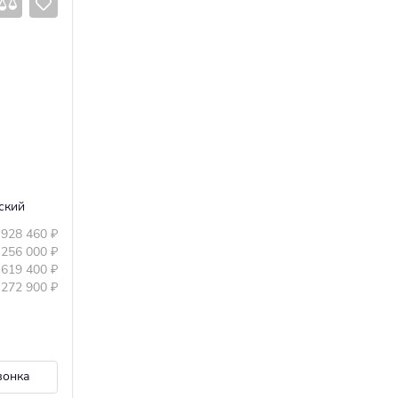
ский
 928 460
₽
 256 000
₽
 619 400
₽
 272 900
₽
вонка