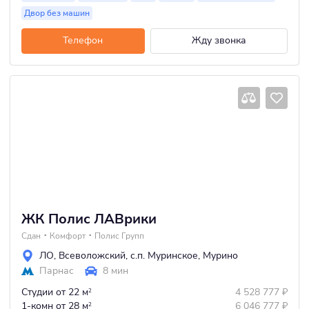
Двор без машин
Телефон
Жду звонка
ЖК Полис ЛАВрики
Сдан
Комфорт
Полис Групп
ЛО
,
Всеволожский
,
с.п. Муринское
,
Мурино
Парнас
8 мин
Студии
от 22 м
4 528 777
₽
2
1-комн
от 28 м
6 046 777
₽
2