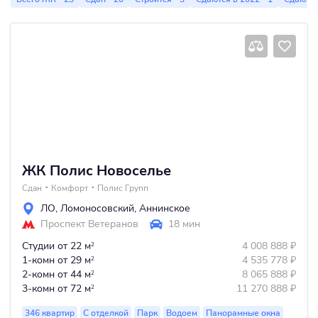
ЖК Полис Новоселье
Сдан
Комфорт
Полис Групп
ЛО
,
Ломоносовский
,
Аннинское
Проспект Ветеранов
18 мин
Студии
от 22 м
4 008 888
₽
2
1-комн
от 29 м
4 535 778
₽
2
2-комн
от 44 м
8 065 888
₽
2
3-комн
от 72 м
11 270 888
₽
2
346 квартир
С отделкой
Парк
Водоем
Панорамные окна