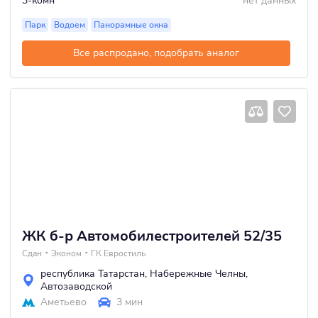
3-комн
нет данных
Парк
Водоем
Панорамные окна
Все распродано, подобрать аналог
ЖК б-р Автомобилестроителей 52/35
Сдан
Эконом
ГК Евростиль
республика Татарстан
,
Набережные Челны
,
Автозаводской
Аметьево
3 мин