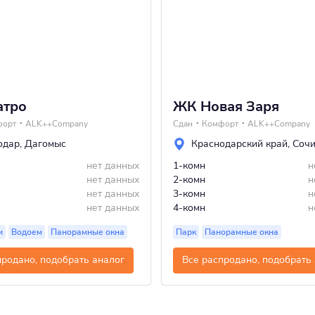
атро
ЖК Новая Заря
форт
ALK++Company
Сдан
Комфорт
ALK++Company
одар
,
Дагомыс
Краснодарский край
,
Соч
нет данных
1-комн
н
нет данных
2-комн
н
нет данных
3-комн
н
нет данных
4-комн
н
и
Водоем
Панорамные окна
Парк
Панорамные окна
продано, подобрать аналог
Все распродано, подобрать