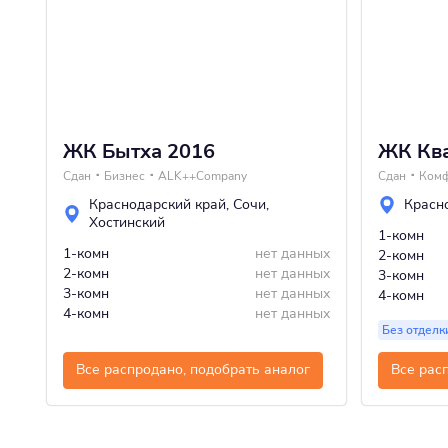
ЖК Бытха 2016
ЖК Кв
Сдан
Бизнес
ALK++Company
Сдан
Ком
Краснодарский край
,
Сочи
,
Красн
Хостинский
1-комн
1-комн
нет данных
2-комн
2-комн
нет данных
3-комн
3-комн
нет данных
4-комн
4-комн
нет данных
Без отделк
Все распродано, подобрать аналог
Все рас