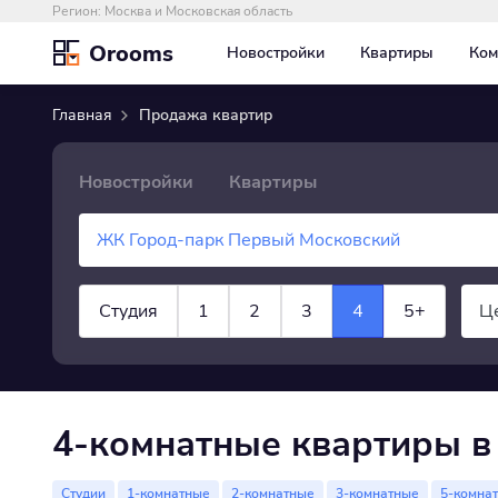
Регион:
Москва и Московская область
Orooms
Новостройки
Квартиры
Ком
Главная
Продажа квартир
Новостройки
Квартиры
Студия
1
2
3
4
5+
Ц
×
Квартира
показать все
4-комнатные квартиры в
Студии
1-комнатные
2-комнатные
3-комнатные
5-комна