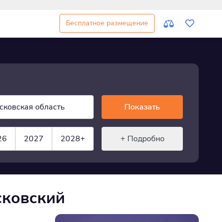
Бесплатное размещение
сковская область
Показать
26
2027
2028+
+ Подробно
сковский