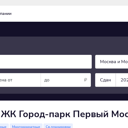
пании
Москва и Мо
ена от
до
Сдан
20
 ЖК Город-парк Первый Мо
тные
Многокомнатные
Св.планировки