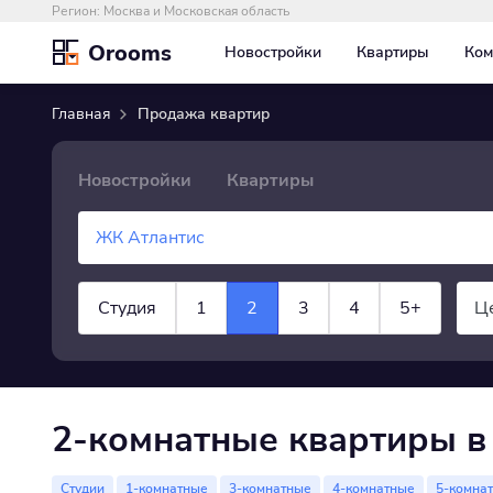
Регион:
Москва и Московская область
Orooms
Новостройки
Квартиры
Ком
Главная
Продажа квартир
Новостройки
Квартиры
Студия
1
2
3
4
5+
Ц
×
Квартира
показать все
2-комнатные квартиры в
Студии
1-комнатные
3-комнатные
4-комнатные
5-комна