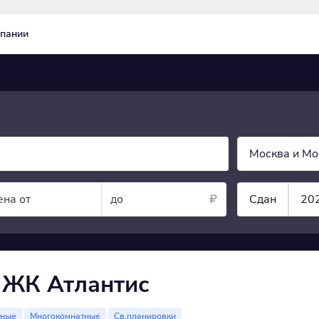
пании
Москва и Мо
ена от
до
Сдан
20
 ЖК Атлантис
тные
Многокомнатные
Св.планировки