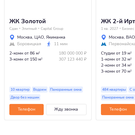
ЖК Золотой
ЖК 2-й Ир
Сдан
Элитный
Capital Group
1 кв. 2027
Бизнес
Москва
,
ЦАО
,
Якиманка
Москва
,
ВАО
Боровицкая
11 мин
Первомайск
2-комн
от 86 м
180 000 000
₽
Студии
от 19 м
2
2
3-комн
от 150 м
307 123 440
₽
1-комн
от 32 м
2
2
2-комн
от 34 м
2
3-комн
от 70 м
2
10 квартир
Водоем
Панорамные окна
484 квартиры
С 
Двор без машин
Панорамные окна
Телефон
Жду звонка
Телефон