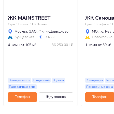
ЖК MAINSTREET
ЖК Самоцв
Сдан
Бизнес
ГК Основа
Сдан
Комфорт
Москва
,
ЗАО
,
Фили-Давыдково
МО
,
г.о. Реут
Кунцевская
3 мин
Новокосино
4-комн
от 105 м
36 250 001
₽
1-комн
от 39 м
2
2
3 апартамента
С отделкой
Водоем
2 квартиры
Без о
Панорамные окна
Панорамные окна
Телефон
Жду звонка
Телефон