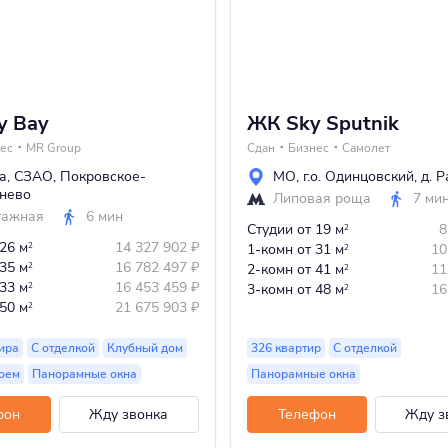
y Bay
ЖК Sky Sputnik
ес
MR Group
Сдан
Бизнес
Самолет
а
,
СЗАО
,
Покровское-
МО
,
г.о. Одинцовский
,
д. 
нево
Липовая роща
7 ми
тажная
6 мин
Студии
от 19 м
8
2
 26 м
14 327 902
₽
2
1-комн
от 31 м
10
2
 35 м
16 782 497
₽
2
2-комн
от 41 м
11
2
 33 м
16 453 459
₽
2
3-комн
от 48 м
16
2
 50 м
21 675 903
₽
2
ира
С отделкой
Клубный дом
326 квартир
С отделкой
оем
Панорамные окна
Панорамные окна
фон
Жду звонка
Телефон
Жду з