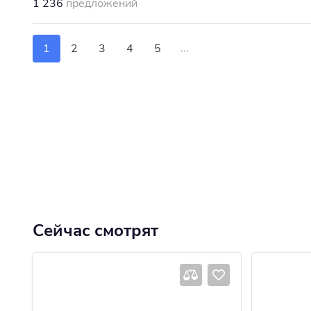
1 236
предложений
...
1
2
3
4
5
Сейчас смотрят