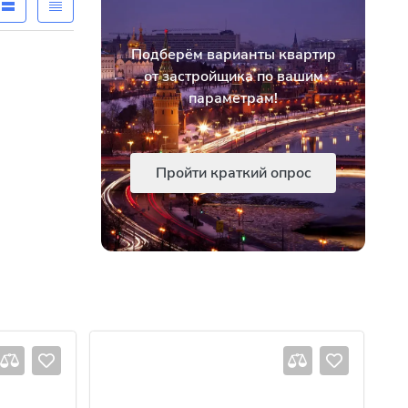
Подберём варианты квартир
от застройщика по вашим
параметрам!
Пройти краткий опрос