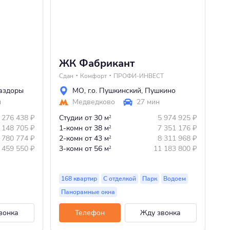
ЖК Фабрикант
Ж
Сдан
Комфорт
ПРОФИ-ИНВЕСТ
Сд
Раздоры
МО
,
г.о. Пушкинский
,
Пушкино
н
Медведково
27 мин
 276 438
₽
Студии
от 30 м
5 974 925
₽
3-
2
 148 705
₽
1-комн
от 38 м
7 351 176
₽
4-
2
 780 774
₽
2-комн
от 43 м
8 311 968
₽
2
 459 550
₽
3-комн
от 56 м
11 183 800
₽
2
168 квартир
С отделкой
Парк
Водоем
4 
Панорамные окна
П
вонка
Телефон
Жду звонка