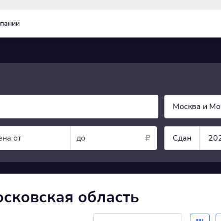
пании
Москва и Мо
ена от
до
Сдан
20
осковская область