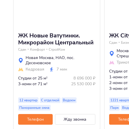
ЖК Новые Ватутинки.
ЖК Cit
Микрорайон Центральный
Сдан
Бизн
Сдан
Комфорт
СтройКом
Москв
Стреш
Новая Москва
,
НАО
,
пос.
Трико
Десеновское
Кедровая
7 мин
Студии
от
1-комн
от
Студии
от 25 м
8 696 000
₽
2
2-комн
от
3-комн
от 71 м
25 530 000
₽
2
3-комн
от
12 квартир
С отделкой
Водоем
1221 кварт
Панорамные окна
Парк
Вод
Телефон
Жду звонка
Теле