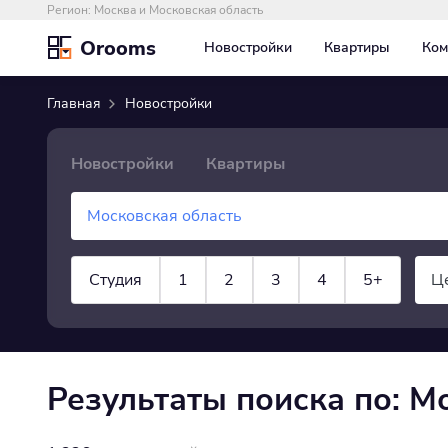
Регион:
Москва и Московская область
Orooms
Новостройки
Квартиры
Ком
Главная
Новостройки
Новостройки
Квартиры
Студия
1
2
3
4
5+
Ц
показать все
Результаты поиска по: М