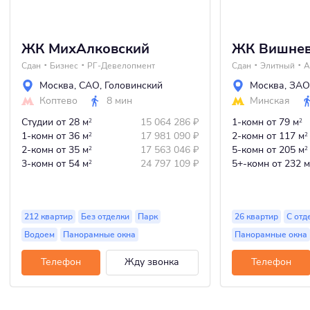
ЖК МихАлковский
ЖК Вишнев
Сдан
Бизнес
РГ-Девелопмент
Сдан
Элитный
A
Москва
,
САО
,
Головинский
Москва
,
ЗАО
Коптево
8 мин
Минская
Студии
от 28 м
15 064 286
₽
1-комн
от 79 м
2
2
1-комн
от 36 м
17 981 090
₽
2-комн
от 117 м
2
2
2-комн
от 35 м
17 563 046
₽
5-комн
от 205 м
2
2
3-комн
от 54 м
24 797 109
₽
5+-комн
от 232 м
2
212 квартир
Без отделки
Парк
26 квартир
С отд
Водоем
Панорамные окна
Панорамные окна
Телефон
Жду звонка
Телефон