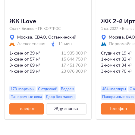
ЖК iLove
ЖК 2-й Ир
Сдан
Бизнес
ГК КОРТРОС
1 кв. 2027
Бизнес
Москва
,
СВАО
,
Останкинский
Москва
,
ВАО
Алексеевская
11 мин
Первомайск
1-комн
от 39 м
11 935 000
₽
Студии
от 19 м
2
2
2-комн
от 57 м
15 644 750
₽
1-комн
от 32 м
2
2
3-комн
от 69 м
17 451 760
₽
2-комн
от 34 м
2
2
4-комн
от 99 м
23 076 900
₽
3-комн
от 70 м
2
2
173 квартиры
С отделкой
Водоем
484 квартиры
С 
Панорамные окна
Двор без машин
Панорамные окна
Телефон
Жду звонка
Телефон