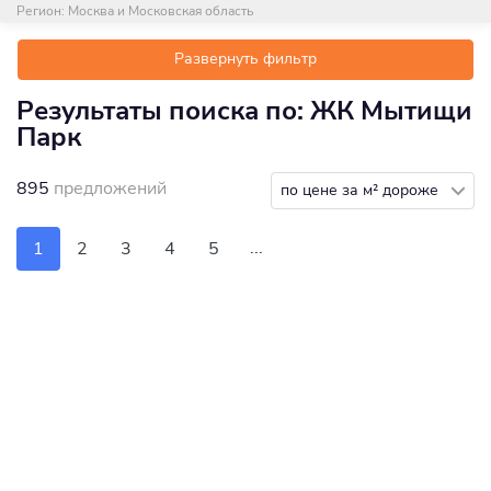
Регион:
Москва и Московская область
Развернуть фильтр
Результаты поиска по: ЖК Мытищи
Парк
895
предложений
по цене за м² дороже
...
1
2
3
4
5